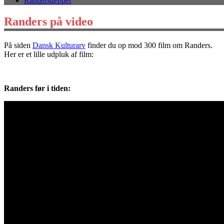
Randerstæppet
Randers på video
På siden
Dansk Kulturarv
finder du op mod 300 film om Randers.
Her er et lille udpluk af film:
Randers før i tiden: