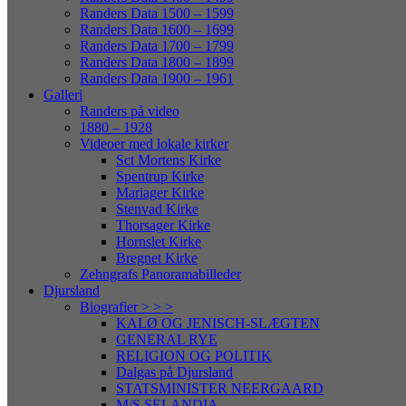
Randers Data 1500 – 1599
Randers Data 1600 – 1699
Randers Data 1700 – 1799
Randers Data 1800 – 1899
Randers Data 1900 – 1961
Galleri
Randers på video
1880 – 1928
Videoer med lokale kirker
Sct Mortens Kirke
Spentrup Kirke
Mariager Kirke
Stenvad Kirke
Thorsager Kirke
Hornslet Kirke
Bregnet Kirke
Zehngrafs Panoramabilleder
Djursland
Biografier > > >
KALØ OG JENISCH-SLÆGTEN
GENERAL RYE
RELIGION OG POLITIK
Dalgas på Djursland
STATSMINISTER NEERGAARD
M/S SELANDIA