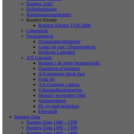
Randers Amt?
Helligåndshuset
Randrusianersamfundet
Randers Kloster
Randers Kloster 1558-2008
Laksegårde
Dronningborg
Dronningborghistorier
Gader og veje i Dronningborg
Bjellerup Ladegård
A/S Gruppen
Randers i de første besættelsesår.
Dannelsen af gruppen
A/S-gruppens første fase
Forår 44
A/S-Gruppen i aktion.
Våbennedkastningerne.
Slutspil i november 1944
Sprængningen
På vej mod befrielsen
Efterskrift
Randers Data
Randers Data 1040 – 1299
Randers Data 1300 – 1399
Randers Data 1400 – 1499