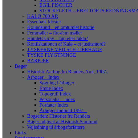
EGIL FISCHER
STOCKFLETH – EBELTOFTS REDNINGSM
KALØ 700 ÅR
Essenbæk kloster
Kolindsund – en omtumlet historie
Femmøller – fire-fem møller
Hamlets Grav – fup eller fakta?
Konfiskationen af Kalø – et justitsmord?
TYSKERNE VED SLETTERHAGE
TYSKE FLYGTNINGE
BARKÆR
Bøger
Historisk Aarbog fra Randers Amt, 1907-
Årbøger – Index
Søgning i årbøger
Emne Index
Topografi Index
Personalia – index
Forfatter Index
Årbøger Indhold 1997 –
Bogserien: Historier fra Randers
Bøger udgivet af Historisk Samfund
Vejledning til årbogsforfattere
Links