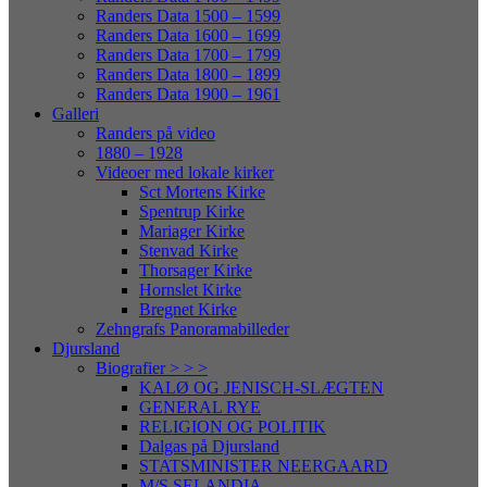
Randers Data 1500 – 1599
Randers Data 1600 – 1699
Randers Data 1700 – 1799
Randers Data 1800 – 1899
Randers Data 1900 – 1961
Galleri
Randers på video
1880 – 1928
Videoer med lokale kirker
Sct Mortens Kirke
Spentrup Kirke
Mariager Kirke
Stenvad Kirke
Thorsager Kirke
Hornslet Kirke
Bregnet Kirke
Zehngrafs Panoramabilleder
Djursland
Biografier > > >
KALØ OG JENISCH-SLÆGTEN
GENERAL RYE
RELIGION OG POLITIK
Dalgas på Djursland
STATSMINISTER NEERGAARD
M/S SELANDIA