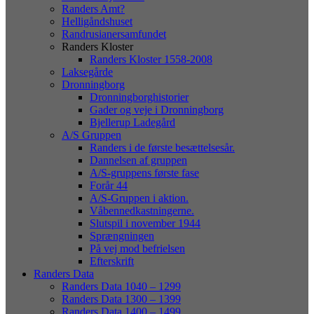
Randers Amt?
Helligåndshuset
Randrusianersamfundet
Randers Kloster
Randers Kloster 1558-2008
Laksegårde
Dronningborg
Dronningborghistorier
Gader og veje i Dronningborg
Bjellerup Ladegård
A/S Gruppen
Randers i de første besættelsesår.
Dannelsen af gruppen
A/S-gruppens første fase
Forår 44
A/S-Gruppen i aktion.
Våbennedkastningerne.
Slutspil i november 1944
Sprængningen
På vej mod befrielsen
Efterskrift
Randers Data
Randers Data 1040 – 1299
Randers Data 1300 – 1399
Randers Data 1400 – 1499