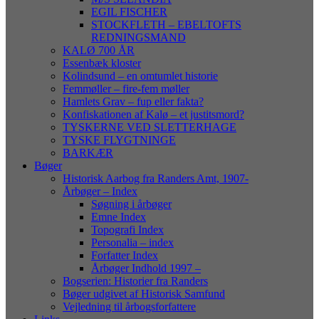
EGIL FISCHER
STOCKFLETH – EBELTOFTS
REDNINGSMAND
KALØ 700 ÅR
Essenbæk kloster
Kolindsund – en omtumlet historie
Femmøller – fire-fem møller
Hamlets Grav – fup eller fakta?
Konfiskationen af Kalø – et justitsmord?
TYSKERNE VED SLETTERHAGE
TYSKE FLYGTNINGE
BARKÆR
Bøger
Historisk Aarbog fra Randers Amt, 1907-
Årbøger – Index
Søgning i årbøger
Emne Index
Topografi Index
Personalia – index
Forfatter Index
Årbøger Indhold 1997 –
Bogserien: Historier fra Randers
Bøger udgivet af Historisk Samfund
Vejledning til årbogsforfattere