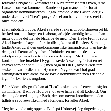
forældre i Nygade 6 kontaktet af DKP’s repræsentant i byen, Arne
Larsen, som var kommet til Randers et par måneder før for at
organisere kommunisternes illegale arbejde. Arne Larsen, der gik
under dæknavnet ”Leo” spurgte Aksel om han var interesseret i at
blive medlem
af en sabotagegruppe. Aksel svarede straks ja til opfordringen og fik
besked om, at deltagelsen i sabotagearbejde samtidig betød, at han
måtte opgive det illegale bladarbejde med ”Den Tredje Front”, som
Aksel havde deltaget i efter sin tilbagekomst til Randers. Samtidig
trådte Aksel ud af den ungkommunistiske firmandscelle, han havde
deltaget i. Denne afbrydelse af forbindelsen mellem de aktive
sabotører og partiet skete af sikkerhedshensyn. Med den nære
kontakt til sine forældre i Nygade havde Aksel dog fortsat en ret
snæver forbindelse til DKP, men også til DKU, hvor Aksels fem
søskende var medlemmer. Hjemmet i Nygade var i høj grad
samlingssted ikke alene for de lokale kommunister, men i det hele
taget for kvarterets ungdom.
Efter Aksels tilsagn fik han af ”Leo” besked om at henvende sig hos
civilingeniør Bach på Hobrovej og give ham et aftalt kodeord. Om
dette møde med ingeniør Bach, der som nævnt koordinerede den
tidligste sabotagevirksomhed i Randers, fortæller Aksel:
”Jeg henvendte mig oppe os Bach på Hobrovej. Jeg ringede på, og