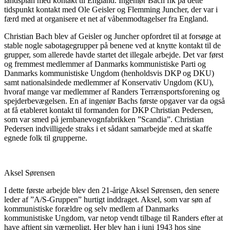
landsplan med kontakt til England. Ingeniør Bach fik på dette
tidspunkt kontakt med Ole Geisler og Flemming Juncher, der var i
færd med at organisere et net af våbenmodtagelser fra England.
Christian Bach blev af Geisler og Juncher opfordret til at forsøge at
stable nogle sabotagegrupper på benene ved at knytte kontakt til de
grupper, som allerede havde startet det illegale arbejde. Det var først
og fremmest medlemmer af Danmarks kommunistiske Parti og
Danmarks kommunistiske Ungdom (henholdsvis DKP og DKU)
samt nationalsindede medlemmer af Konservativ Ungdom (KU),
hvoraf mange var medlemmer af Randers Terrænsportsforening og
spejderbevægelsen. En af ingeniør Bachs første opgaver var da også
at få etableret kontakt til formanden for DKP Christian Pedersen,
som var smed på jernbanevognfabrikken ”Scandia”. Christian
Pedersen indvilligede straks i et sådant samarbejde med at skaffe
egnede folk til grupperne.
Aksel Sørensen
I dette første arbejde blev den 21-årige Aksel Sørensen, den senere
leder af ”A/S-Gruppen” hurtigt inddraget. Aksel, som var søn af
kommunistiske forældre og selv medlem af Danmarks
kommunistiske Ungdom, var netop vendt tilbage til Randers efter at
have aftjent sin værnepligt. Her blev han i juni 1943 hos sine