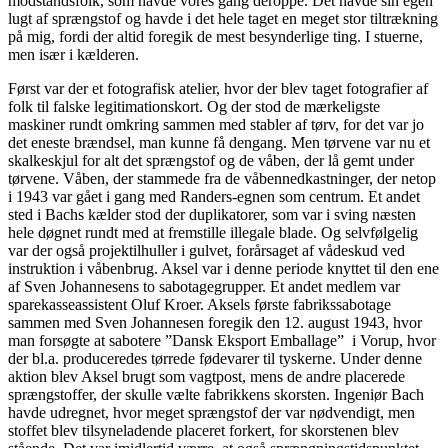
modstandsfolk, som havde vores gang deroppe. Det havde sin egen
lugt af sprængstof og havde i det hele taget en meget stor tiltrækning
på mig, fordi der altid foregik de mest besynderlige ting. I stuerne,
men især i kælderen.
Først var der et fotografisk atelier, hvor der blev taget fotografier af
folk til falske legitimationskort. Og der stod de mærkeligste
maskiner rundt omkring sammen med stabler af tørv, for det var jo
det eneste brændsel, man kunne få dengang. Men tørvene var nu et
skalkeskjul for alt det sprængstof og de våben, der lå gemt under
tørvene. Våben, der stammede fra de våbennedkastninger, der netop
i 1943 var gået i gang med Randers-egnen som centrum. Et andet
sted i Bachs kælder stod der duplikatorer, som var i sving næsten
hele døgnet rundt med at fremstille illegale blade. Og selvfølgelig
var der også projektilhuller i gulvet, forårsaget af vådeskud ved
instruktion i våbenbrug. Aksel var i denne periode knyttet til den ene
af Sven Johannesens to sabotagegrupper. Et andet medlem var
sparekasseassistent Oluf Kroer. Aksels første fabrikssabotage
sammen med Sven Johannesen foregik den 12. august 1943, hvor
man forsøgte at sabotere ”Dansk Eksport Emballage” i Vorup, hvor
der bl.a. produceredes tørrede fødevarer til tyskerne. Under denne
aktion blev Aksel brugt som vagtpost, mens de andre placerede
sprængstoffer, der skulle vælte fabrikkens skorsten. Ingeniør Bach
havde udregnet, hvor meget sprængstof der var nødvendigt, men
stoffet blev tilsyneladende placeret forkert, for skorstenen blev