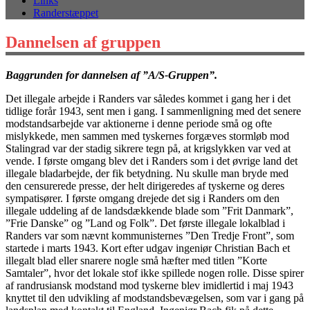
Links
Randerstæppet
Dannelsen af gruppen
Baggrunden for dannelsen af ”A/S-Gruppen”.
Det illegale arbejde i Randers var således kommet i gang her i det
tidlige forår 1943, sent men i gang. I sammenligning med det senere
modstandsarbejde var aktionerne i denne periode små og ofte
mislykkede, men sammen med tyskernes forgæves stormløb mod
Stalingrad var der stadig sikrere tegn på, at krigslykken var ved at
vende. I første omgang blev det i Randers som i det øvrige land det
illegale bladarbejde, der fik betydning. Nu skulle man bryde med
den censurerede presse, der helt dirigeredes af tyskerne og deres
sympatisører. I første omgang drejede det sig i Randers om den
illegale uddeling af de landsdækkende blade som ”Frit Danmark”,
”Frie Danske” og ”Land og Folk”. Det første illegale lokalblad i
Randers var som nævnt kommunisternes ”Den Tredje Front”, som
startede i marts 1943. Kort efter udgav ingeniør Christian Bach et
illegalt blad eller snarere nogle små hæfter med titlen ”Korte
Samtaler”, hvor det lokale stof ikke spillede nogen rolle. Disse spirer
af randrusiansk modstand mod tyskerne blev imidlertid i maj 1943
knyttet til den udvikling af modstandsbevægelsen, som var i gang på