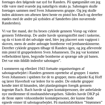
foretages den følgende nat syd for Randers. På spørgsmålet om jeg
ville være med svarede jeg naturligvis straks ja. Sabotagen skulle
foretages sammen med Sven Johannesens gruppe. Og jeg skulle
inden aktionen om aftenen først hente en pistol hos Bach og derefter
mødes med de andre på sydsiden af Sønderbro (den nuværende
Randersbro).
Vi var fire mand, der fra broen cyklede gennem Vorup og videre
gennem Tebbestrup. De andre havde sprængstoffet med i taskerne,
og da vi kom til det udvalgte sted, blev jeg placeret som vagtpost i
skoven, mens de andre anbragte bomberne ved jernbaneskinnerne.
Derefter cyklede gruppen tilbage til Randers igen, og jeg afleverede
min pistol til gruppelederen Sven Johannesen. Da jeg var kommet
velbeholdent hjem, begyndte bomberne at sprænge ude på banen.
Det var min ilddåb indenfor sabotagen”.
I sommeren og efteråret 1943 fortsatte organiseringen af
sabotagearbejdet i Randers gennem oprettelse af grupper. I starten
Sven Johannsen i spidsten for de to grupper, mens adjunkt Kaj Hoff
og lærer Haverholt var ledere for to andre. De enkelte grupper
kendte intet til hinanden, idet planlægningen foregik gennem
ingeniør Bach. Bach havde så igen kontaktpersoner, der anbefalede
nye medlemmer til modstandsbevægelsen. Således havde DKP på
de fleste større virksomheder kontaktpersoner, der kunne finde
egnede emner til sabotagearbejdet. På maskinfabrikken ”Strømmen”