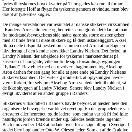
førtes til tyskernes hovedkvarter på Thorsgades kaserne til forhør.
Her forsøgte Hoff at flygte fra tyskerne gennem et vindue, men blev
dræbt af tyskernes kugler.
De mange arrestationer var resultatet af danske stikkeres virksomhed
i Randers. Arrestationerne og henrettelserne gjorde det klart, at man
fra modstandsbevægelsens side måtte gøre sig større anstrengelser
med at finde frem til disse stikkere og få dem uskadeliggjort. Aksel
fik på dette tidspunkt besked om sammen med Aron at foretage en
likvidering af den kendte storstikker Landry Nielsen. Det forlød, at
Landry Nielsen, der arbejdede for tyskerne i marketenderiet på
kasernen i Thorsgade, ville indfinde sig i forsamlingsbygningen
”Jylland”. Bevæbnet med en revolver i baglommen tog Aksel og
Aron derhen for een gang for alle at gøre ende på Landry Nielsens
stikkervirksomhed. Det viste sig imidlertid, at oplysningen havde
været forkert, for selv om Aksel og Aron ventede helt til midnat, så
de ikke skyggen af Landry Nielsen. Senere blev Landry Nielsen i
øvrigt likvideret af en anden gruppe i Randers.
Stikkernes virksomhed i Randers havde betydet, at næsten hele den
organiserede bevægelse var blevet revet op. En del gruppeledere var
arresteret eller henrettet, og de ledere, som endnu var på fri fod følte
naturligvis jorden brænde under sig. Således besluttede ingeniør
Bach i november 1943 at forlade byen for at søge tilflugt i Sverige. I
stedet blev boghandler Otto W. Olesen leder. Som en af de få aktive