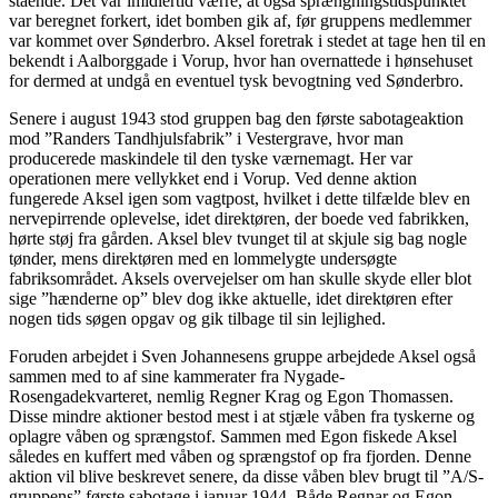
stående. Det var imidlertid værre, at også sprængningstidspunktet
var beregnet forkert, idet bomben gik af, før gruppens medlemmer
var kommet over Sønderbro. Aksel foretrak i stedet at tage hen til en
bekendt i Aalborggade i Vorup, hvor han overnattede i hønsehuset
for dermed at undgå en eventuel tysk bevogtning ved Sønderbro.
Senere i august 1943 stod gruppen bag den første sabotageaktion
mod ”Randers Tandhjulsfabrik” i Vestergrave, hvor man
producerede maskindele til den tyske værnemagt. Her var
operationen mere vellykket end i Vorup. Ved denne aktion
fungerede Aksel igen som vagtpost, hvilket i dette tilfælde blev en
nervepirrende oplevelse, idet direktøren, der boede ved fabrikken,
hørte støj fra gården. Aksel blev tvunget til at skjule sig bag nogle
tønder, mens direktøren med en lommelygte undersøgte
fabriksområdet. Aksels overvejelser om han skulle skyde eller blot
sige ”hænderne op” blev dog ikke aktuelle, idet direktøren efter
nogen tids søgen opgav og gik tilbage til sin lejlighed.
Foruden arbejdet i Sven Johannesens gruppe arbejdede Aksel også
sammen med to af sine kammerater fra Nygade-
Rosengadekvarteret, nemlig Regner Krag og Egon Thomassen.
Disse mindre aktioner bestod mest i at stjæle våben fra tyskerne og
oplagre våben og sprængstof. Sammen med Egon fiskede Aksel
således en kuffert med våben og sprængstof op fra fjorden. Denne
aktion vil blive beskrevet senere, da disse våben blev brugt til ”A/S-
gruppens” første sabotage i januar 1944. Både Regnar og Egon