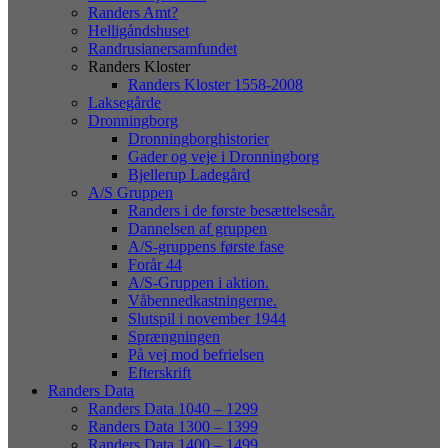
Randers Amt?
Helligåndshuset
Randrusianersamfundet
Randers Kloster
Randers Kloster 1558-2008
Laksegårde
Dronningborg
Dronningborghistorier
Gader og veje i Dronningborg
Bjellerup Ladegård
A/S Gruppen
Randers i de første besættelsesår.
Dannelsen af gruppen
A/S-gruppens første fase
Forår 44
A/S-Gruppen i aktion.
Våbennedkastningerne.
Slutspil i november 1944
Sprængningen
På vej mod befrielsen
Efterskrift
Randers Data
Randers Data 1040 – 1299
Randers Data 1300 – 1399
Randers Data 1400 – 1499