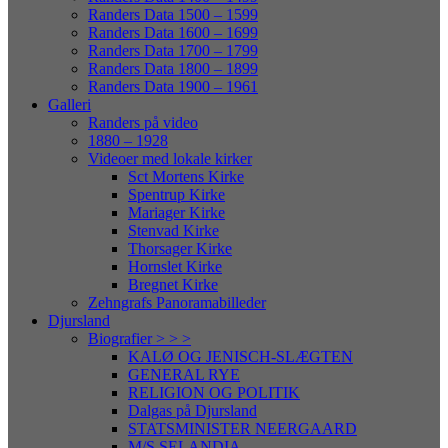
Randers Data 1500 – 1599
Randers Data 1600 – 1699
Randers Data 1700 – 1799
Randers Data 1800 – 1899
Randers Data 1900 – 1961
Galleri
Randers på video
1880 – 1928
Videoer med lokale kirker
Sct Mortens Kirke
Spentrup Kirke
Mariager Kirke
Stenvad Kirke
Thorsager Kirke
Hornslet Kirke
Bregnet Kirke
Zehngrafs Panoramabilleder
Djursland
Biografier > > >
KALØ OG JENISCH-SLÆGTEN
GENERAL RYE
RELIGION OG POLITIK
Dalgas på Djursland
STATSMINISTER NEERGAARD
M/S SELANDIA