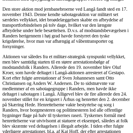
Den store aktion mod jernbanebroerne ved Langå fandt sted en 17.
november 1943. Denne kendte sabotageaktion var militært set
særdeles vellykket, idet broødelæggelsen skabte en afbrydelse af
transportforbindelsen på tolv dage, hvilket var den længste
afbrydelse under hele besættelsen. D.v.s. af modstandsbevægelsen i
Randers herigennem i høj grad havde forstyrret den tyske
krigsførelse, hvor man var afhængig af våbentransporter og
forsyninger.
Aktionen var således fra et militær-strategisk synspunkt vellykket,
men blev samtidig starten til en større arrestationsbølge af
modstandsfolk i Randers. Allerede den 19. november blev Oluf
Kroer, som havde deltaget i Langå-aktionen arresteret af Gestapo.
Kort efter fulgte arrestationer af Sven Johannesen samt Otto
Christiansen og Anders W. Andersen. De to sidstnævnte var
medlemmer af en sabotagegruppe i Randers, men havde ikke
deltaget i sabotagen i Langå. Alligevel blev de fire allerede den 24.
november stillet for en krigsret i Århus og henrettet den 2. december
på Skæring Hede. Henrettelserne vakte bestyrtelse og sorg i
Randers, hvor borgmesteren og politimesteren lod alle offentlige
bygninger flage på halv til tyskernes raseri. Tyskernes formål med
henrettelserne var utvivlsomt at statuere et eksempel, således at folk
blev skræmte ved deltagelsen i illegalt arbejde. I tiden efter fulgte
yderligere arrestationer, bl.a. af Kaj Hoff, der efter arrestationen