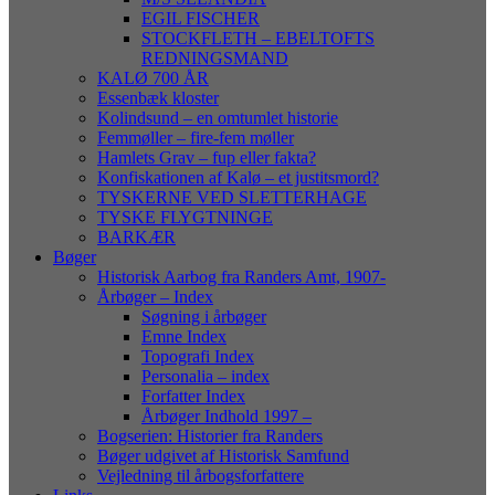
EGIL FISCHER
STOCKFLETH – EBELTOFTS
REDNINGSMAND
KALØ 700 ÅR
Essenbæk kloster
Kolindsund – en omtumlet historie
Femmøller – fire-fem møller
Hamlets Grav – fup eller fakta?
Konfiskationen af Kalø – et justitsmord?
TYSKERNE VED SLETTERHAGE
TYSKE FLYGTNINGE
BARKÆR
Bøger
Historisk Aarbog fra Randers Amt, 1907-
Årbøger – Index
Søgning i årbøger
Emne Index
Topografi Index
Personalia – index
Forfatter Index
Årbøger Indhold 1997 –
Bogserien: Historier fra Randers
Bøger udgivet af Historisk Samfund
Vejledning til årbogsforfattere