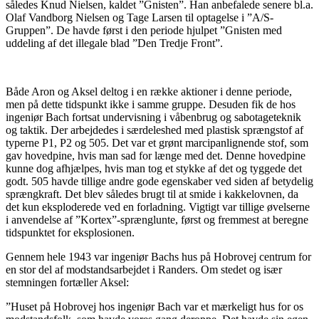
således Knud Nielsen, kaldet ”Gnisten”. Han anbefalede senere bl.a.
Olaf Vandborg Nielsen og Tage Larsen til optagelse i ”A/S-
Gruppen”. De havde først i den periode hjulpet ”Gnisten med
uddeling af det illegale blad ”Den Tredje Front”.
Både Aron og Aksel deltog i en række aktioner i denne periode,
men på dette tidspunkt ikke i samme gruppe. Desuden fik de hos
ingeniør Bach fortsat undervisning i våbenbrug og sabotageteknik
og taktik. Der arbejdedes i særdeleshed med plastisk sprængstof af
typerne P1, P2 og 505. Det var et grønt marcipanlignende stof, som
gav hovedpine, hvis man sad for længe med det. Denne hovedpine
kunne dog afhjælpes, hvis man tog et stykke af det og tyggede det
godt. 505 havde tillige andre gode egenskaber ved siden af betydelig
sprængkraft. Det blev således brugt til at smide i kakkelovnen, da
det kun eksploderede ved en forladning. Vigtigt var tillige øvelserne
i anvendelse af ”Kortex”-sprænglunte, først og fremmest at beregne
tidspunktet for eksplosionen.
Gennem hele 1943 var ingeniør Bachs hus på Hobrovej centrum for
en stor del af modstandsarbejdet i Randers. Om stedet og især
stemningen fortæller Aksel:
”Huset på Hobrovej hos ingeniør Bach var et mærkeligt hus for os