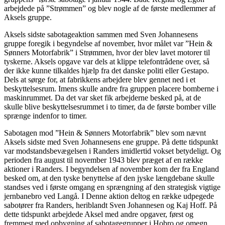
arbejdede på ”Strømmen” og blev nogle af de første medlemmer af
Aksels gruppe.
Aksels sidste sabotageaktion sammen med Sven Johannesens
gruppe foregik i begyndelse af november, hvor målet var ”Hein &
Sønners Motorfabrik” i Strømmen, hvor der blev lavet motorer til
tyskerne. Aksels opgave var dels at klippe telefontrådene over, så
der ikke kunne tilkaldes hjælp fra det danske politi eller Gestapo.
Dels at sørge for, at fabrikkens arbejdere blev gennet ned i et
beskyttelsesrum. Imens skulle andre fra gruppen placere bomberne i
maskinrummet. Da det var sket fik arbejderne besked på, at de
skulle blive beskyttelsesrummet i to timer, da de første bomber ville
sprænge indenfor to timer.
Sabotagen mod ”Hein & Sønners Motorfabrik” blev som nævnt
Aksels sidste med Sven Johannesens ene gruppe. På dette tidspunkt
var modstandsbevægelsen i Randers imidlertid vokset betydeligt. Og
perioden fra august til november 1943 blev præget af en række
aktioner i Randers. I begyndelsen af november kom der fra England
besked om, at den tyske benyttelse af den jyske længdebane skulle
standses ved i første omgang en sprængning af den strategisk vigtige
jernbanebro ved Langå. I Denne aktion deltog en række udpegede
sabotører fra Randers, heriblandt Sven Johannesen og Kaj Hoff. På
dette tidspunkt arbejdede Aksel med andre opgaver, først og
fremmest med opbygning af sabotagegrupper i Hobro og omegn.