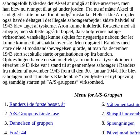
sabotagefolk lykkedes det Aksel at undgå at blive arresteret, men
han blev nu tvunget til at gå under jorden. Fra nu af måtte Aksel til
stadighed skifte bopæl for at undgå mistanke. Heller ikke Aron, der
også havde deltaget i det illegale sabotagearbejde i sidste halvdel af
1943 blev taget af tyskerne. Aron kunne imidlertid fortsætte med sit
arbejde, men skiftede også tit bopæl, da sabotørernes natlige
virksomhed vanskeligt kunne skjules for nysgerrige naboer, der let
kunne komme til at snakke over sig. Men opgøret i Randers med
store dele af modstandsbevægelsen gjorde, at man fra december
1943 stort set skulle starte organisationen op fra bunden.
Optrævlingen havde en sådan effekt, at man fra ca. tyve aktioner i
efteråret 1943 ikke var i stand til at gennemføre sabotager i Randers
fra midten af november 1943 frem til den 30. januar 1944. Her blev
sabotagen mod ”Junchers Klædefabrik” den første i et nyt opsving
og samtidig starten på ”A/S-gruppens” virksomhed.
Menu for A/S-Gruppen
1.
Randers i de første besæt. år
6.
Våbennedkastni
2.
A/S-Gruppens første fase
7.
Slutspil i novem
3.
Dannelsen af gruppen
8.
Sprængningen
4.
Forår 44
9.
På vej mod befri