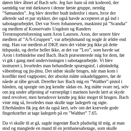
døren blev åbnet af Bach selv. Jeg hav ham så mit kodeord, der
samtidig var mit dæknavn i denne første gruppe, nemlig
”Sømanden”. Jeg blev derefter budt indenfor i stuen, hvor der
allerede sad et par stykker, der også havde accepteret at gå ind i
sabotagearbejdet. Det var Sven Johannesen, maskinist på ”Scandia”
og medlem af Konservativ Ungdom og Randers
Terrænsportsforening samt Aron Laursen. Aron, der senere blev
medlem af ”A/S-Gruppen”, var arbejdsmand og nogle år ældre end
mig. Han var medlem af DKP, men det vidste jeg ikke på dette
tidspunkt, og derfor heller ikke, at det var ”Leo”, som havde sat
Aron i forbindelse med Bach. Bach præsenterede mig for dem, før
vi gik i gang med undervisningen i sabotagearbejde. Vi blev
instrueret i, hvorledes man behandlede sprængstof, i almindelig
våbenbrug og jiu-jitsu. Det sidste skulle bruges, når man kom i
konflikt med vagtposter, der absolut måtte uskadeliggøres, før de
nåede at råbe gevalt. Derefter hav Bach mig en ”Walther”-pistol i
hånden, og spurgte om jeg kendte sådan en. Jeg måtte svare nej, selv
om jeg under aftjening af værnepligt i marinen havde lært at skyde
med revolver, men herudover kendte jeg ikke meget til brugen. Bach
viste mig så, hvorledes man skulle tage ladegreb og sigte.
Efterhånden fik jeg det da også lært, selv om det krævede gode
fingerkræfter at tage ladegreb på en ”Walther” 7.65.
Da vi skulle til at gå, sagde ingeniør Bach pludselig til mig, at man
stod og manglede en mand til en jernbanesabotage, som skulle