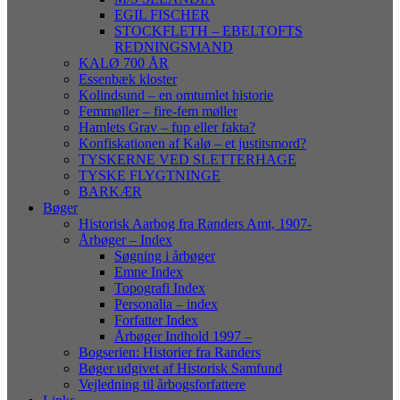
EGIL FISCHER
STOCKFLETH – EBELTOFTS
REDNINGSMAND
KALØ 700 ÅR
Essenbæk kloster
Kolindsund – en omtumlet historie
Femmøller – fire-fem møller
Hamlets Grav – fup eller fakta?
Konfiskationen af Kalø – et justitsmord?
TYSKERNE VED SLETTERHAGE
TYSKE FLYGTNINGE
BARKÆR
Bøger
Historisk Aarbog fra Randers Amt, 1907-
Årbøger – Index
Søgning i årbøger
Emne Index
Topografi Index
Personalia – index
Forfatter Index
Årbøger Indhold 1997 –
Bogserien: Historier fra Randers
Bøger udgivet af Historisk Samfund
Vejledning til årbogsforfattere