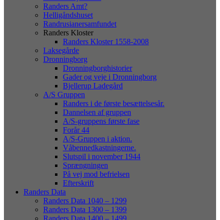
Randers Amt?
Helligåndshuset
Randrusianersamfundet
Randers Kloster
Randers Kloster 1558-2008
Laksegårde
Dronningborg
Dronningborghistorier
Gader og veje i Dronningborg
Bjellerup Ladegård
A/S Gruppen
Randers i de første besættelsesår.
Dannelsen af gruppen
A/S-gruppens første fase
Forår 44
A/S-Gruppen i aktion.
Våbennedkastningerne.
Slutspil i november 1944
Sprængningen
På vej mod befrielsen
Efterskrift
Randers Data
Randers Data 1040 – 1299
Randers Data 1300 – 1399
Randers Data 1400 – 1499