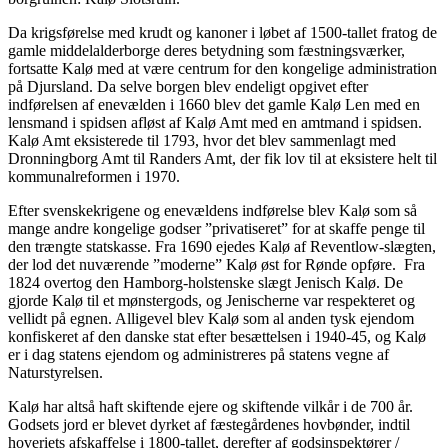
Da krigsførelse med krudt og kanoner i løbet af 1500-tallet fratog de
gamle middelalderborge deres betydning som fæstningsværker,
fortsatte Kalø med at være centrum for den kongelige administration
på Djursland. Da selve borgen blev endeligt opgivet efter
indførelsen af enevælden i 1660 blev det gamle Kalø Len med en
lensmand i spidsen afløst af Kalø Amt med en amtmand i spidsen.
Kalø Amt eksisterede til 1793, hvor det blev sammenlagt med
Dronningborg Amt til Randers Amt, der fik lov til at eksistere helt til
kommunalreformen i 1970.
Efter svenskekrigene og enevældens indførelse blev Kalø som så
mange andre kongelige godser ”privatiseret” for at skaffe penge til
den trængte statskasse. Fra 1690 ejedes Kalø af Reventlow-slægten,
der lod det nuværende ”moderne” Kalø øst for Rønde opføre. Fra
1824 overtog den Hamborg-holstenske slægt Jenisch Kalø. De
gjorde Kalø til et mønstergods, og Jenischerne var respekteret og
vellidt på egnen. Alligevel blev Kalø som al anden tysk ejendom
konfiskeret af den danske stat efter besættelsen i 1940-45, og Kalø
er i dag statens ejendom og administreres på statens vegne af
Naturstyrelsen.
Kalø har altså haft skiftende ejere og skiftende vilkår i de 700 år.
Godsets jord er blevet dyrket af fæstegårdenes hovbønder, indtil
hoveriets afskaffelse i 1800-tallet, derefter af godsinspektører /