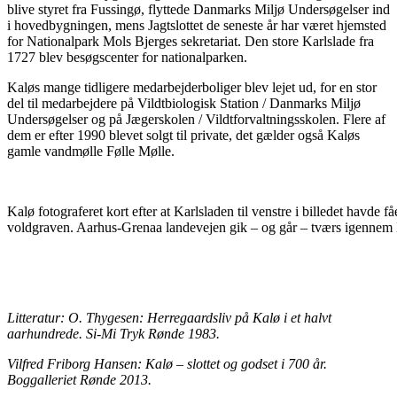
blive styret fra Fussingø, flyttede Danmarks Miljø Undersøgelser ind
i hovedbygningen, mens Jagtslottet de seneste år har været hjemsted
for Nationalpark Mols Bjerges sekretariat. Den store Karlslade fra
1727 blev besøgscenter for nationalparken.
Kaløs mange tidligere medarbejderboliger blev lejet ud, for en stor
del til medarbejdere på Vildtbiologisk Station / Danmarks Miljø
Undersøgelser og på Jægerskolen / Vildtforvaltningsskolen. Flere af
dem er efter 1990 blevet solgt til private, det gælder også Kaløs
gamle vandmølle Følle Mølle.
Kalø fotograferet kort efter at Karlsladen til venstre i billedet havde f
voldgraven. Aarhus-Grenaa landevejen gik – og går – tværs igennem
Litteratur: O. Thygesen: Herregaardsliv på Kalø i et halvt
aarhundrede. Si-Mi Tryk Rønde 1983.
Vilfred Friborg Hansen: Kalø – slottet og godset i 700 år.
Boggalleriet Rønde 2013.