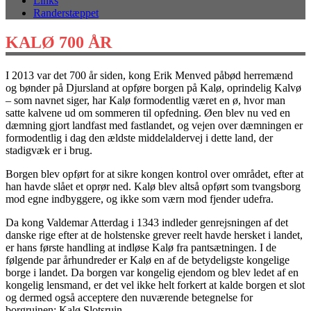
Links
Randerstæppet
KALØ 700 ÅR
I 2013 var det 700 år siden, kong Erik Menved påbød herremænd
og bønder på Djursland at opføre borgen på Kalø, oprindelig Kalvø
– som navnet siger, har Kalø formodentlig været en ø, hvor man
satte kalvene ud om sommeren til opfedning. Øen blev nu ved en
dæmning gjort landfast med fastlandet, og vejen over dæmningen er
formodentlig i dag den ældste middelaldervej i dette land, der
stadigvæk er i brug.
Borgen blev opført for at sikre kongen kontrol over området, efter at
han havde slået et oprør ned. Kalø blev altså opført som tvangsborg
mod egne indbyggere, og ikke som værn mod fjender udefra.
Da kong Valdemar Atterdag i 1343 indleder genrejsningen af det
danske rige efter at de holstenske grever reelt havde hersket i landet,
er hans første handling at indløse Kalø fra pantsætningen. I de
følgende par århundreder er Kalø en af de betydeligste kongelige
borge i landet. Da borgen var kongelig ejendom og blev ledet af en
kongelig lensmand, er det vel ikke helt forkert at kalde borgen et slot
og dermed også acceptere den nuværende betegnelse for
borgruinen: Kalø Slotsruin.