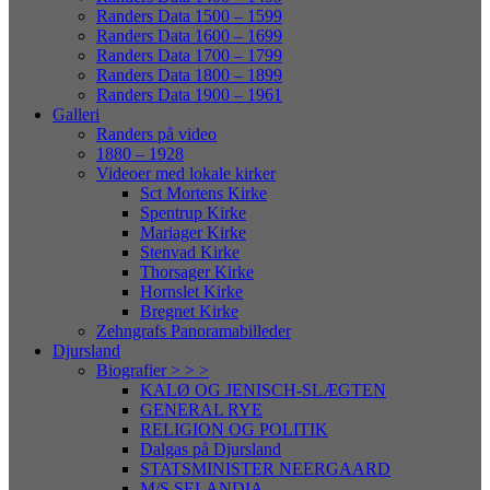
Randers Data 1500 – 1599
Randers Data 1600 – 1699
Randers Data 1700 – 1799
Randers Data 1800 – 1899
Randers Data 1900 – 1961
Galleri
Randers på video
1880 – 1928
Videoer med lokale kirker
Sct Mortens Kirke
Spentrup Kirke
Mariager Kirke
Stenvad Kirke
Thorsager Kirke
Hornslet Kirke
Bregnet Kirke
Zehngrafs Panoramabilleder
Djursland
Biografier > > >
KALØ OG JENISCH-SLÆGTEN
GENERAL RYE
RELIGION OG POLITIK
Dalgas på Djursland
STATSMINISTER NEERGAARD
M/S SELANDIA