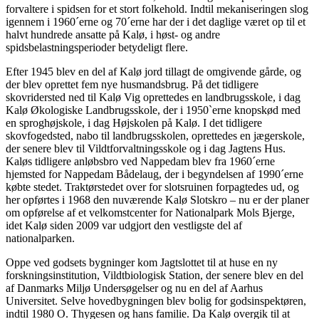
forvaltere i spidsen for et stort folkehold. Indtil mekaniseringen slog
igennem i 1960´erne og 70´erne har der i det daglige været op til et
halvt hundrede ansatte på Kalø, i høst- og andre
spidsbelastningsperioder betydeligt flere.
Efter 1945 blev en del af Kalø jord tillagt de omgivende gårde, og
der blev oprettet fem nye husmandsbrug. På det tidligere
skovridersted ned til Kalø Vig oprettedes en landbrugsskole, i dag
Kalø Økologiske Landbrugsskole, der i 1950`erne knopskød med
en sproghøjskole, i dag Højskolen på Kalø. I det tidligere
skovfogedsted, nabo til landbrugsskolen, oprettedes en jægerskole,
der senere blev til Vildtforvaltningsskole og i dag Jagtens Hus.
Kaløs tidligere anløbsbro ved Nappedam blev fra 1960´erne
hjemsted for Nappedam Bådelaug, der i begyndelsen af 1990´erne
købte stedet. Traktørstedet over for slotsruinen forpagtedes ud, og
her opførtes i 1968 den nuværende Kalø Slotskro – nu er der planer
om opførelse af et velkomstcenter for Nationalpark Mols Bjerge,
idet Kalø siden 2009 var udgjort den vestligste del af
nationalparken.
Oppe ved godsets bygninger kom Jagtslottet til at huse en ny
forskningsinstitution, Vildtbiologisk Station, der senere blev en del
af Danmarks Miljø Undersøgelser og nu en del af Aarhus
Universitet. Selve hovedbygningen blev bolig for godsinspektøren,
indtil 1980 O. Thygesen og hans familie. Da Kalø overgik til at