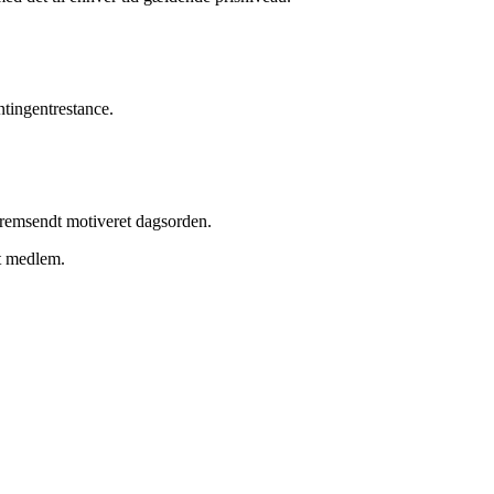
tingentrestance.
 fremsendt motiveret dagsorden.
rt medlem.