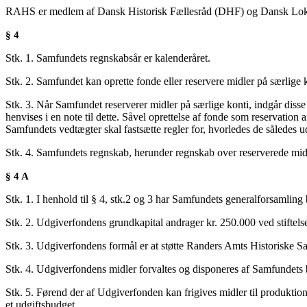
RAHS er medlem af Dansk Historisk Fællesråd (DHF) og Dansk Loka
§ 4
Stk. 1. Samfundets regnskabsår er kalenderåret.
Stk. 2. Samfundet kan oprette fonde eller reservere midler på særlige ko
Stk. 3. Når Samfundet reserverer midler på særlige konti, indgår dis
henvises i en note til dette. Såvel oprettelse af fonde som reservation
Samfundets vedtægter skal fastsætte regler for, hvorledes de således u
Stk. 4. Samfundets regnskab, herunder regnskab over reserverede midle
§ 4 A
Stk. 1. I henhold til § 4, stk.2 og 3 har Samfundets generalforsamling b
Stk. 2. Udgiverfondens grundkapital andrager kr. 250.000 ved stiftels
Stk. 3. Udgiverfondens formål er at støtte Randers Amts Historiske S
Stk. 4. Udgiverfondens midler forvaltes og disponeres af Samfundets 
Stk. 5. Førend der af Udgiverfonden kan frigives midler til produktio
et udgiftsbudget.