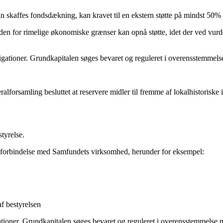
 kan skaffes fondsdækning, kan kravet til en ekstern støtte på mindst 50
en for rimelige økonomiske grænser kan opnå støtte, idet der ved vurde
igationer. Grundkapitalen søges bevaret og reguleret i overensstemmelse
ralforsamling besluttet at reservere midler til fremme af lokalhistorisk
tyrelse.
 i forbindelse med Samfundets virksomhed, herunder for eksempel:
af bestyrelsen
ationer. Grundkapitalen søges bevaret og reguleret i overensstemmelse m