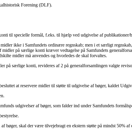
lhistorisk Forening (DLF).
nti til specielle formål, f.eks. til hjælp ved udgivelse af publikationer/
se midler ikke i Samfundets ordinære regnskab; men i et særligt regnsk
 af midler på særlige konti kræver vedtagelse på Samfundets generalforsam
dskilte midler må anvendes og hvorledes de skal forvaltes.
r på særlige konti, revideres af 2 på generalforsamlingen valgte reviso
esluttet at reservere midler til støtte til udgivelse af bøger, kaldet Udgi
en.
amfunds udgivelser af bøger, som falder ind under Samfundets formålsp
bestyrelse.
n af bøger, skal der være tilvejebragt en ekstern støtte på mindst 50%