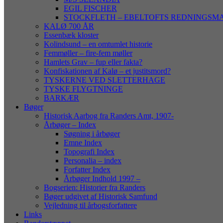
EGIL FISCHER
STOCKFLETH – EBELTOFTS REDNINGSM
KALØ 700 ÅR
Essenbæk kloster
Kolindsund – en omtumlet historie
Femmøller – fire-fem møller
Hamlets Grav – fup eller fakta?
Konfiskationen af Kalø – et justitsmord?
TYSKERNE VED SLETTERHAGE
TYSKE FLYGTNINGE
BARKÆR
Bøger
Historisk Aarbog fra Randers Amt, 1907-
Årbøger – Index
Søgning i årbøger
Emne Index
Topografi Index
Personalia – index
Forfatter Index
Årbøger Indhold 1997 –
Bogserien: Historier fra Randers
Bøger udgivet af Historisk Samfund
Vejledning til årbogsforfattere
Links