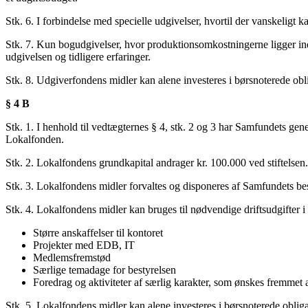
Stk. 6. I forbindelse med specielle udgivelser, hvortil der vanskeligt
Stk. 7. Kun bogudgivelser, hvor produktionsomkostningerne ligger ind
udgivelsen og tidligere erfaringer.
Stk. 8. Udgiverfondens midler kan alene investeres i børsnoterede obl
§ 4 B
Stk. 1. I henhold til vedtægternes § 4, stk. 2 og 3 har Samfundets gene
Lokalfonden.
Stk. 2. Lokalfondens grundkapital andrager kr. 100.000 ved stiftelsen.
Stk. 3. Lokalfondens midler forvaltes og disponeres af Samfundets bes
Stk. 4. Lokalfondens midler kan bruges til nødvendige driftsudgifter
Større anskaffelser til kontoret
Projekter med EDB, IT
Medlemsfremstød
Særlige temadage for bestyrelsen
Foredrag og aktiviteter af særlig karakter, som ønskes fremmet 
Stk. 5. Lokalfondens midler kan alene investeres i børsnoterede oblig