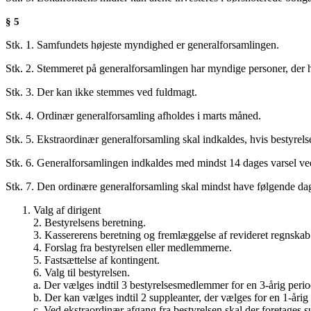
§ 5
Stk. 1. Samfundets højeste myndighed er generalforsamlingen.
Stk. 2. Stemmeret på generalforsamlingen har myndige personer, der 
Stk. 3. Der kan ikke stemmes ved fuldmagt.
Stk. 4. Ordinær generalforsamling afholdes i marts måned.
Stk. 5. Ekstraordinær generalforsamling skal indkaldes, hvis bestyrels
Stk. 6. Generalforsamlingen indkaldes med mindst 14 dages varsel ved 
Stk. 7. Den ordinære generalforsamling skal mindst have følgende da
Valg af dirigent
2. Bestyrelsens beretning.
3. Kassererens beretning og fremlæggelse af revideret regnskab
4. Forslag fra bestyrelsen eller medlemmerne.
5. Fastsættelse af kontingent.
6. Valg til bestyrelsen.
a. Der vælges indtil 3 bestyrelsesmedlemmer for en 3-årig perio
b. Der kan vælges indtil 2 suppleanter, der vælges for en 1-årig
c. Ved ekstraordinær afgang fra bestyrelsen skal der foretages s