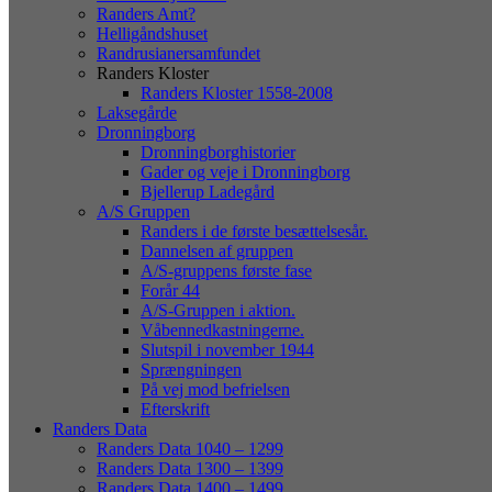
Randers Amt?
Helligåndshuset
Randrusianersamfundet
Randers Kloster
Randers Kloster 1558-2008
Laksegårde
Dronningborg
Dronningborghistorier
Gader og veje i Dronningborg
Bjellerup Ladegård
A/S Gruppen
Randers i de første besættelsesår.
Dannelsen af gruppen
A/S-gruppens første fase
Forår 44
A/S-Gruppen i aktion.
Våbennedkastningerne.
Slutspil i november 1944
Sprængningen
På vej mod befrielsen
Efterskrift
Randers Data
Randers Data 1040 – 1299
Randers Data 1300 – 1399
Randers Data 1400 – 1499