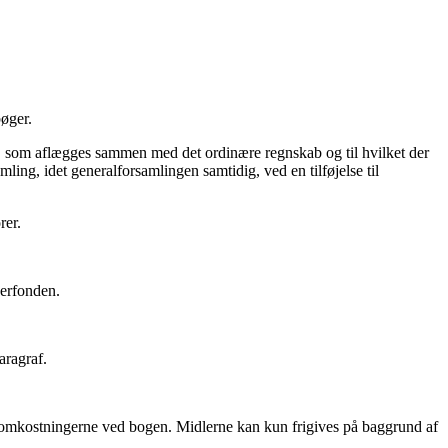
bøger.
ab, som aflægges sammen med det ordinære regnskab og til hvilket der
ling, idet generalforsamlingen samtidig, ved en tilføjelse til
rer.
verfonden.
aragraf.
 af omkostningerne ved bogen. Midlerne kan kun frigives på baggrund af