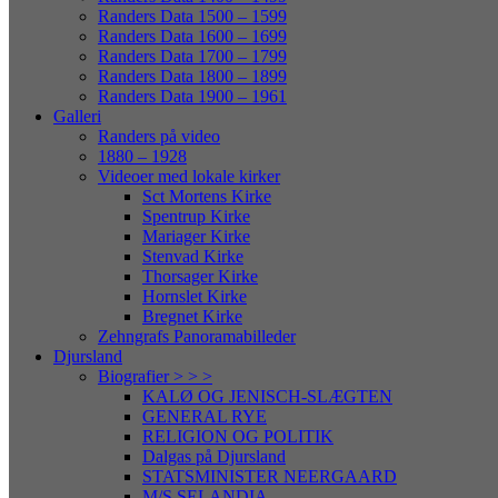
Randers Data 1500 – 1599
Randers Data 1600 – 1699
Randers Data 1700 – 1799
Randers Data 1800 – 1899
Randers Data 1900 – 1961
Galleri
Randers på video
1880 – 1928
Videoer med lokale kirker
Sct Mortens Kirke
Spentrup Kirke
Mariager Kirke
Stenvad Kirke
Thorsager Kirke
Hornslet Kirke
Bregnet Kirke
Zehngrafs Panoramabilleder
Djursland
Biografier > > >
KALØ OG JENISCH-SLÆGTEN
GENERAL RYE
RELIGION OG POLITIK
Dalgas på Djursland
STATSMINISTER NEERGAARD
M/S SELANDIA