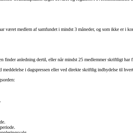
har været medlem af samfundet i mindst 3 måneder, og som ikke er i kon
en finder anledning dertil, eller når mindst 25 medlemmer skriftligt har
meddelelse i dagspressen eller ved direkte skriftlig indbydelse til hve
gsorden:
.
de.
 periode.
uppleringsvalg.