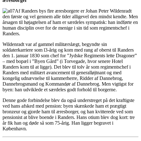
æresborger
Af Randers bys fire æresborgere er Johan Peter Wildenradt
den første og vel gennem alle tider alligevel den mindst kendte. Men
årsagen til højagtelsen af ham er særdeles sympatisk: han indførte en
human disciplin over for de menige i sin tid som regimentschef i
Randers.
Wildenradt var af gammel militærslægt, begyndte sin
soldaterkarriere som l3-årig og kom med rang af oberst til Randers
den 1. januar 1830 som chef for ”Jydske Regiments lette Dragoner”
– med bopæl i ”Byen Gård” (i Torvegade, hvor senere Hotel
Randers kom til at ligge). Det blev til tolv år som regimentschef i
Randers med militært avancement til generalløjtnant og med
kongelig udnævnelse til kammerherre, Ridder af Dannebrog,
Dannebrogsmand og Kommandør af Dannebrog. Men vigtigst for
byen: han udviklede et særdeles godt forhold til borgerne.
Denne gode forbindelse blev da også understreget på det kraftigste
ved hans afsked med pension: byen skænkede ham et prægtigt
bronzeur og gjorde ham til æresborger, og han kvitterede ved som
pensionist at blive boende i Randers. Hans otium blev dog kort: tre
år fik han og døde så som 75-årig. Han ligger begravet i
København.