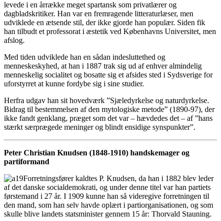
levede i en årrække meget spartansk som privatlærer og
dagbladskritiker. Han var en fremragende litteraturlæser, men
udviklede en ætsende stil, der ikke gjorde han populær. Siden fik
han tilbudt et professorat i æstetik ved Københavns Universitet, men
afslog.
Med tiden udviklede han en sådan indesluttethed og
menneskeskyhed, at han i 1887 trak sig ud af enhver almindelig
menneskelig socialitet og bosatte sig et afsides sted i Sydsverige for
uforstyrret at kunne fordybe sig i sine studier.
Herfra udgav han sit hovedværk ”Sjæledyrkelse og naturdyrkelse.
Bidrag til bestemmelsen af den mytologiske metode” (1890-97), der
ikke fandt genklang, præget som det var – hævdedes det – af ”hans
stærkt særprægede meninger og blindt ensidige synspunkter”.
Peter Christian Knudsen (1848-1910) handskemager og
partiformand
Forretningsfører kaldtes P. Knudsen, da han i 1882 blev leder
af det danske socialdemokrati, og under denne titel var han partiets
førstemand i 27 år. I 1909 kunne han så videregive forretningen til
den mand, som han selv havde oplært i partiorganisationen, og som
skulle blive landets statsminister gennem 15 år: Thorvald Stauning.