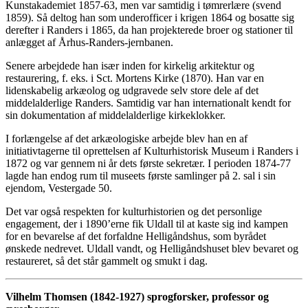
Kunstakademiet 1857-63, men var samtidig i tømrerlære (svend
1859). Så deltog han som underofficer i krigen 1864 og bosatte sig
derefter i Randers i 1865, da han projekterede broer og stationer til
anlægget af Århus-Randers-jernbanen.
Senere arbejdede han især inden for kirkelig arkitektur og
restaurering, f. eks. i Sct. Mortens Kirke (1870). Han var en
lidenskabelig arkæolog og udgravede selv store dele af det
middelalderlige Randers. Samtidig var han internationalt kendt for
sin dokumentation af middelalderlige kirkeklokker.
I forlængelse af det arkæologiske arbejde blev han en af
initiativtagerne til oprettelsen af Kulturhistorisk Museum i Randers i
1872 og var gennem ni år dets første sekretær. I perioden 1874-77
lagde han endog rum til museets første samlinger på 2. sal i sin
ejendom, Vestergade 50.
Det var også respekten for kulturhistorien og det personlige
engagement, der i 1890’erne fik Uldall til at kaste sig ind kampen
for en bevarelse af det forfaldne Helligåndshus, som byrådet
ønskede nedrevet. Uldall vandt, og Helligåndshuset blev bevaret og
restaureret, så det står gammelt og smukt i dag.
Vilhelm Thomsen (1842-1927) sprogforsker, professor og