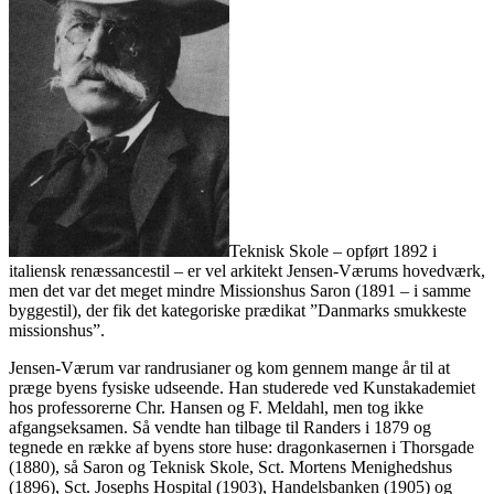
Teknisk Skole – opført 1892 i
italiensk renæssancestil – er vel arkitekt Jensen-Værums hovedværk,
men det var det meget mindre Missionshus Saron (1891 – i samme
byggestil), der fik det kategoriske prædikat ”Danmarks smukkeste
missionshus”.
Jensen-Værum var randrusianer og kom gennem mange år til at
præge byens fysiske udseende. Han studerede ved Kunstakademiet
hos professorerne Chr. Hansen og F. Meldahl, men tog ikke
afgangseksamen. Så vendte han tilbage til Randers i 1879 og
tegnede en række af byens store huse: dragonkasernen i Thorsgade
(1880), så Saron og Teknisk Skole, Sct. Mortens Menighedshus
(1896), Sct. Josephs Hospital (1903), Handelsbanken (1905) og