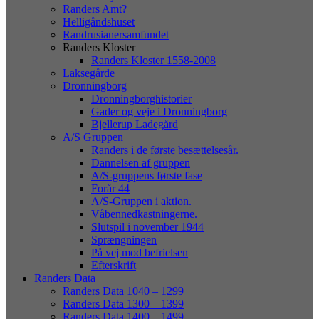
Randers Amt?
Helligåndshuset
Randrusianersamfundet
Randers Kloster
Randers Kloster 1558-2008
Laksegårde
Dronningborg
Dronningborghistorier
Gader og veje i Dronningborg
Bjellerup Ladegård
A/S Gruppen
Randers i de første besættelsesår.
Dannelsen af gruppen
A/S-gruppens første fase
Forår 44
A/S-Gruppen i aktion.
Våbennedkastningerne.
Slutspil i november 1944
Sprængningen
På vej mod befrielsen
Efterskrift
Randers Data
Randers Data 1040 – 1299
Randers Data 1300 – 1399
Randers Data 1400 – 1499