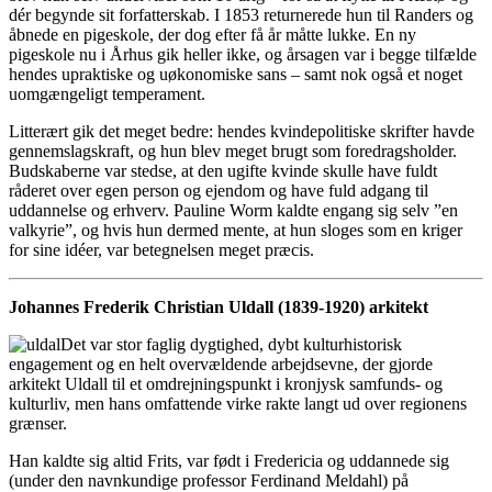
dér begynde sit forfatterskab. I 1853 returnerede hun til Randers og
åbnede en pigeskole, der dog efter få år måtte lukke. En ny
pigeskole nu i Århus gik heller ikke, og årsagen var i begge tilfælde
hendes upraktiske og uøkonomiske sans – samt nok også et noget
uomgængeligt temperament.
Litterært gik det meget bedre: hendes kvindepolitiske skrifter havde
gennemslagskraft, og hun blev meget brugt som foredragsholder.
Budskaberne var stedse, at den ugifte kvinde skulle have fuldt
råderet over egen person og ejendom og have fuld adgang til
uddannelse og erhverv. Pauline Worm kaldte engang sig selv ”en
valkyrie”, og hvis hun dermed mente, at hun sloges som en kriger
for sine idéer, var betegnelsen meget præcis.
Johannes Frederik Christian Uldall (1839-1920) arkitekt
Det var stor faglig dygtighed, dybt kulturhistorisk
engagement og en helt overvældende arbejdsevne, der gjorde
arkitekt Uldall til et omdrejningspunkt i kronjysk samfunds- og
kulturliv, men hans omfattende virke rakte langt ud over regionens
grænser.
Han kaldte sig altid Frits, var født i Fredericia og uddannede sig
(under den navnkundige professor Ferdinand Meldahl) på