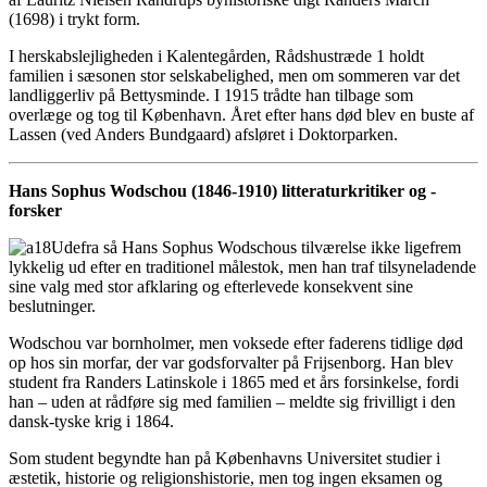
(1698) i trykt form.
I herskabslejligheden i Kalentegården, Rådshustræde 1 holdt
familien i sæsonen stor selskabelighed, men om sommeren var det
landliggerliv på Bettysminde. I 1915 trådte han tilbage som
overlæge og tog til København. Året efter hans død blev en buste af
Lassen (ved Anders Bundgaard) afsløret i Doktorparken.
Hans Sophus Wodschou (1846-1910) litteraturkritiker og -
forsker
Udefra så Hans Sophus Wodschous tilværelse ikke ligefrem
lykkelig ud efter en traditionel målestok, men han traf tilsyneladende
sine valg med stor afklaring og efterlevede konsekvent sine
beslutninger.
Wodschou var bornholmer, men voksede efter faderens tidlige død
op hos sin morfar, der var godsforvalter på Frijsenborg. Han blev
student fra Randers Latinskole i 1865 med et års forsinkelse, fordi
han – uden at rådføre sig med familien – meldte sig frivilligt i den
dansk-tyske krig i 1864.
Som student begyndte han på Københavns Universitet studier i
æstetik, historie og religionshistorie, men tog ingen eksamen og