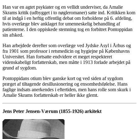
Han var en agtet psykiater og en vellidt underviser, da Amalie
Skrams kritik (udbygget i to nøgleromaner) satte ind. Kritikken kom
til at indgå i en heftig offentlig debat om forholdene på 6. afdeling,
hvis overlæge blev anklaget for umenneskelig behandling af
patienterne. I den oppiskede stemning tog en forbitret Pontoppidan
sin afsked.
Han arbejdede derefter som overlæge ved Jydske Asyl i Århus og
fra 1901 som professor i retsmedicin og hygiejne på Københavns
Universitet. Han fortsatte endvidere et meget respekteret
videnskabeligt forfatterskab, men måtte i 1913 forlade arbejdet på
grund af sygdom.
Pontoppidans otium blev ganske kort og ved siden af sygdom
præget af tiltagende desillusionering og ensomhedsfølelse. Hans
faglige indsats anerkendes i eftertiden, men hans rolle som skurk i
Amalie Skrams forfatterskab er heller ikke glemt.
Jens Peter Jensen-Værum (1855-1926) arkitekt