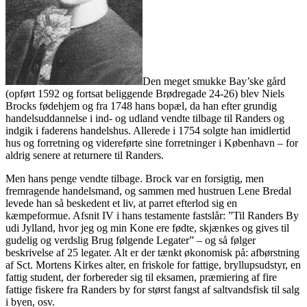
Den meget smukke Bay’ske gård
(opført 1592 og fortsat beliggende Brødregade 24-26) blev Niels
Brocks fødehjem og fra 1748 hans bopæl, da han efter grundig
handelsuddannelse i ind- og udland vendte tilbage til Randers og
indgik i faderens handelshus. Allerede i 1754 solgte han imidlertid
hus og forretning og videreførte sine forretninger i København – for
aldrig senere at returnere til Randers.
Men hans penge vendte tilbage. Brock var en forsigtig, men
fremragende handelsmand, og sammen med hustruen Lene Bredal
levede han så beskedent et liv, at parret efterlod sig en
kæmpeformue. Afsnit IV i hans testamente fastslår: ”Til Randers By
udi Jylland, hvor jeg og min Kone ere fødte, skjænkes og gives til
gudelig og verdslig Brug følgende Legater” – og så følger
beskrivelse af 25 legater. Alt er der tænkt økonomisk på: afbørstning
af Sct. Mortens Kirkes alter, en friskole for fattige, bryllupsudstyr, en
fattig student, der forbereder sig til eksamen, præmiering af fire
fattige fiskere fra Randers by for størst fangst af saltvandsfisk til salg
i byen, osv.