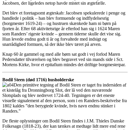
Jacobsen, der ligeledes netop havde mistet sin ægtefælle.
Det blev et foretagsomt ægteskab: Jacobsen spekulerede i penge og
handlede i politik – han blev formuende og indflydelsesrig
(borgmester 1619-24) – og hustruen skænkede ham ni børn på
fjorten år. Efter 68 aktivitetsrige år efterlod han sig i 1624 Maren
som Randers’ rigeste kvinde – gennem tiderne skulle det vise sig.
Hun levede endnu godt ti år og forvaltede med indsigt og
snarrådighed formuen, så der ikke blev tæret på arven.
Knap 60 år gammel og med alle børn sat godt i vej forlod Maren
Pedersdatter tilværelsen og blev begravet ved sin mands side i Sct.
Mortens Kirke, hvor et epitafium mindes det driftige borgmesterpar.
Bodil Steen (død 1716) husholderske
Den primitive tegning af Bodil Steen er taget fra indersiden af
et kistelåg fra Dronningborg Slot, der lå ved den nuværende
Slotsplads og blev nedrevet 1724-40. Tegningen er det eneste
visuelle signalement af den person, som i en Randers-beskrivelse fra
1802 kaldes ”den berygtede kvinde, hvis navn endnu stinker i
Randers.”
De fleste oplysninger om Bodil Steen findes i J.M. Thieles Danske
Folkesagn (1818-23), der kan tænkes at medtage lidt mere end rene