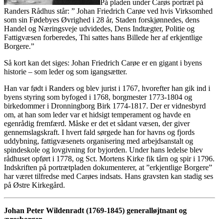
På pladen under Carøs portræt på
Randers Rådhus står: ” Johan Friedrich Carøe ved hvis Virksomhed
som sin Fødebyes Øvrighed i 28 år, Staden forskjønnedes, dens
Handel og Næringsveje udvidedes, Dens Indtægter, Politie og
Fattigvæsen forberedes, Thi sattes hans Billede her af erkjentlige
Borgere.”
Så kort kan det siges: Johan Friedrich Carøe er en gigant i byens
historie – som leder og som igangsætter.
Han var født i Randers og blev jurist i 1767, hvorefter han gik ind i
byens styring som byfoged i 1768, borgmester 1773-1804 og
birkedommer i Dronningborg Birk 1774-1817. Der er vidnesbyrd
om, at han som leder var et hidsigt temperament og havde en
egenrådig fremfærd. Måske er det et sådant væsen, der giver
gennemslagskraft. I hvert fald sørgede han for havns og fjords
uddybning, fattigvæsenets organisering med arbejdsanstalt og
spindeskole og lovgivning for byjorden. Under hans ledelse blev
rådhuset opført i 1778, og Sct. Mortens Kirke fik tårn og spir i 1796.
Indskriften på portrætpladen dokumenterer, at ”erkjentlige Borgere”
har været tilfredse med Carøes indsats. Hans gravsten kan stadig ses
på Østre Kirkegård.
Johan Peter Wildenradt (1769-1845) generalløjtnant og