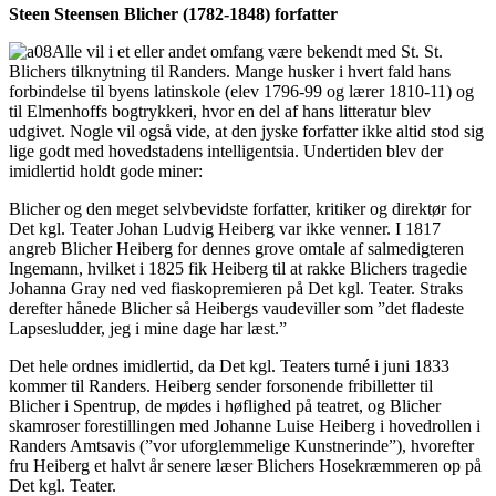
Steen Steensen Blicher (1782-1848) forfatter
Alle vil i et eller andet omfang være bekendt med St. St.
Blichers tilknytning til Randers. Mange husker i hvert fald hans
forbindelse til byens latinskole (elev 1796-99 og lærer 1810-11) og
til Elmenhoffs bogtrykkeri, hvor en del af hans litteratur blev
udgivet. Nogle vil også vide, at den jyske forfatter ikke altid stod sig
lige godt med hovedstadens intelligentsia. Undertiden blev der
imidlertid holdt gode miner:
Blicher og den meget selvbevidste forfatter, kritiker og direktør for
Det kgl. Teater Johan Ludvig Heiberg var ikke venner. I 1817
angreb Blicher Heiberg for dennes grove omtale af salmedigteren
Ingemann, hvilket i 1825 fik Heiberg til at rakke Blichers tragedie
Johanna Gray ned ved fiaskopremieren på Det kgl. Teater. Straks
derefter hånede Blicher så Heibergs vaudeviller som ”det fladeste
Lapsesludder, jeg i mine dage har læst.”
Det hele ordnes imidlertid, da Det kgl. Teaters turné i juni 1833
kommer til Randers. Heiberg sender forsonende fribilletter til
Blicher i Spentrup, de mødes i høflighed på teatret, og Blicher
skamroser forestillingen med Johanne Luise Heiberg i hovedrollen i
Randers Amtsavis (”vor uforglemmelige Kunstnerinde”), hvorefter
fru Heiberg et halvt år senere læser Blichers Hosekræmmeren op på
Det kgl. Teater.