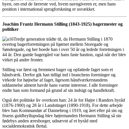
byen, om end de færreste ved, hvem navngiveren er, men hans
position i international sprogforskning er usvækket.
Joachim Frantz Hermann Stilling (1843-1925) bagermester og
politiker
Tredje generation trådte til, da Hermann Stilling i 1870
overtog bagerforretningen på hjørnet mellem Storegade og
Søndergade, og her boede han i over 50 år og ledede forretningen i
44 år. Den gamle bagergård var hans faste bastion, også når der blev
virket på andre fronter.
Stilling var først og fremmest bager og opfattede faget som et
håndværk. Derfor gik han tidligt ind i branchens foreninger og
virkede for højnelse af faget, ligesom håndværkerstandens
uddannelse alment havde hans varme interesse. I alle foreninger
endte han som formand på grund af sin indsigt og handlekraft.
Også det politiske liv overkom han: 24 år for Højre i Randers byråd
(1876-1900) og 28 år i Landstinget (1890-1918). For dette arbejde
blev han Kommandør af Dannebrog i 1919, og året efter på sin og
fruens guldbryllupsdag blev højremanden Hermann Stilling så sin
fødebys anden æresborger, udnævnt af et byråd med
socialdemokratisk flertal.