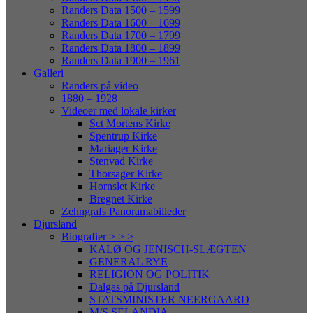
Randers Data 1500 – 1599
Randers Data 1600 – 1699
Randers Data 1700 – 1799
Randers Data 1800 – 1899
Randers Data 1900 – 1961
Galleri
Randers på video
1880 – 1928
Videoer med lokale kirker
Sct Mortens Kirke
Spentrup Kirke
Mariager Kirke
Stenvad Kirke
Thorsager Kirke
Hornslet Kirke
Bregnet Kirke
Zehngrafs Panoramabilleder
Djursland
Biografier > > >
KALØ OG JENISCH-SLÆGTEN
GENERAL RYE
RELIGION OG POLITIK
Dalgas på Djursland
STATSMINISTER NEERGAARD
M/S SELANDIA