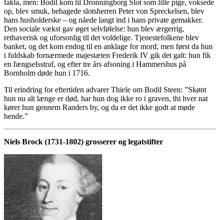
fakta, men: Bodil kom til Dronningborg Slot som lille pige, voksede
op, blev smuk, behagede slotsherren Peter von Spreckelsen, blev
hans husholderske – og nåede langt ind i hans private gemakker.
Den sociale vækst gav øget selvfølelse: hun blev ærgerrig,
rethaverisk og uforsonlig til det voldelige. Tjenestefolkene blev
banket, og det kom endog til en anklage for mord, men først da hun
i fuldskab fornærmede majestæten Frederik IV gik det galt: hun fik
en fængselsstraf, og efter tre års afsoning i Hammershus på
Bornholm døde hun i 1716.
Til erindring for eftertiden advarer Thiele om Bodil Steen: ”Skønt
hun nu alt længe er død, har hun dog ikke ro i graven, thi hver nat
kører hun gennem Randers by, og da er det ikke godt at møde
hende.”
Niels Brock (1731-1802) grosserer og legatstifter