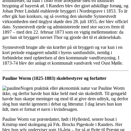
århundreder, da man i 1840’erne arbejdede med en industriel
brygning af bayersk øl. I Randers blev der gjort adskillige forsøg, og
Johan Peter Lindahl etablerede bryggeri i Nordregrave i 1853. To år
efter gik han konkurs, og så overtog den ukendte Synnestvedt
virksomheden med tinglyst skøde den 28. juli 1855, der blev officiel
dato. Synnestvedt ejede og administrerede med stor succes frem til
1897 – med den 22. februar 1873 som en vigtig mellemstation: da
gav han sit bryggeri navnet Thor og gjorde det til et aktieselskab.
Synnestvedt brugte alle sin kræfter på sit bryggeri og var kun i en
kort periode engageret udadtil i byens samfundsliv, nemlig i
forbindelse med opførelsen af den kommunale vandforsyning. I
1873-74 blev der anlagt et kommunalt vandværk ved Oust Mølle.
Pauline Worm (1825-1883) skolebestyrer og forfatter
Nogen praktisk eller økonomisk natur var Pauline Worm
ikke, og derfor havde hun ikke held med sin skoledrift. Til gengæld
havde hun skarpe meninger og mod til at give dem udtryk, og derfor
slog hun stærkt igennem i debat og litteratur. I dag læses hun kun
lidt, men er fortsat et navn i kvindesagen.
Pauline Worm var præstedatter, født i Hyllested, senere bosat i
Kristrup med skolegang på Frk. Brocks Pigeskole i Randers. Her
blev hun selv underviser som 16-årig – for så at flytte til Præstø og