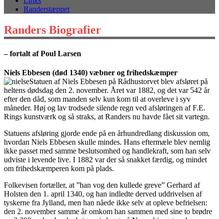
Links
Randerstæppet
Randers Biografier
– fortalt af Poul Larsen
Niels Ebbesen (død 1340) væbner og frihedskæmper
Statuen af Niels Ebbesen på Rådhustorvet blev afsløret på
heltens dødsdag den 2. november. Året var 1882, og det var 542 år
efter den dåd, som manden selv kun kom til at overleve i syv
måneder. Høj og lav trodsede silende regn ved afsløringen af F.E.
Rings kunstværk og så straks, at Randers nu havde fået sit vartegn.
Statuens afsløring gjorde ende på en århundredlang diskussion om,
hvordan Niels Ebbesen skulle mindes. Hans eftermæle blev nemlig
ikke passet med samme beslutsomhed og handlekraft, som han selv
udviste i levende live. I 1882 var der så snakket færdig, og mindet
om frihedskæmperen kom på plads.
Folkevisen fortæller, at ”han vog den kullede greve” Gerhard af
Holsten den 1. april 1340, og han indledte derved uddrivelsen af
tyskerne fra Jylland, men han nåede ikke selv at opleve befrielsen:
den 2. november samme år omkom han sammen med sine to brødre