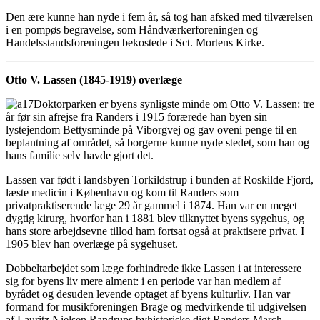
Den ære kunne han nyde i fem år, så tog han afsked med tilværelsen
i en pompøs begravelse, som Håndværkerforeningen og
Handelsstandsforeningen bekostede i Sct. Mortens Kirke.
Otto V. Lassen (1845-1919) overlæge
Doktorparken er byens synligste minde om Otto V. Lassen: tre
år før sin afrejse fra Randers i 1915 forærede han byen sin
lystejendom Bettysminde på Viborgvej og gav oveni penge til en
beplantning af området, så borgerne kunne nyde stedet, som han og
hans familie selv havde gjort det.
Lassen var født i landsbyen Torkildstrup i bunden af Roskilde Fjord,
læste medicin i København og kom til Randers som
privatpraktiserende læge 29 år gammel i 1874. Han var en meget
dygtig kirurg, hvorfor han i 1881 blev tilknyttet byens sygehus, og
hans store arbejdsevne tillod ham fortsat også at praktisere privat. I
1905 blev han overlæge på sygehuset.
Dobbeltarbejdet som læge forhindrede ikke Lassen i at interessere
sig for byens liv mere alment: i en periode var han medlem af
byrådet og desuden levende optaget af byens kulturliv. Han var
formand for musikforeningen Brage og medvirkende til udgivelsen
af Lauritz Nielsen Randrups byhistoriske digt Randers March