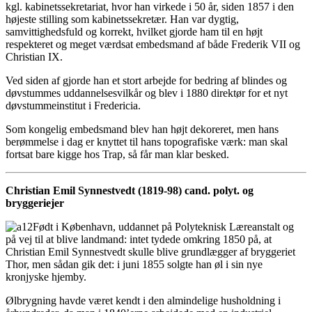
kgl. kabinetssekretariat, hvor han virkede i 50 år, siden 1857 i den
højeste stilling som kabinetssekretær. Han var dygtig,
samvittighedsfuld og korrekt, hvilket gjorde ham til en højt
respekteret og meget værdsat embedsmand af både Frederik VII og
Christian IX.
Ved siden af gjorde han et stort arbejde for bedring af blindes og
døvstummes uddannelsesvilkår og blev i 1880 direktør for et nyt
døvstummeinstitut i Fredericia.
Som kongelig embedsmand blev han højt dekoreret, men hans
berømmelse i dag er knyttet til hans topografiske værk: man skal
fortsat bare kigge hos Trap, så får man klar besked.
Christian Emil Synnestvedt (1819-98) cand. polyt. og
bryggeriejer
Født i København, uddannet på Polyteknisk Læreanstalt og
på vej til at blive landmand: intet tydede omkring 1850 på, at
Christian Emil Synnestvedt skulle blive grundlægger af bryggeriet
Thor, men sådan gik det: i juni 1855 solgte han øl i sin nye
kronjyske hjemby.
Ølbrygning havde været kendt i den almindelige husholdning i