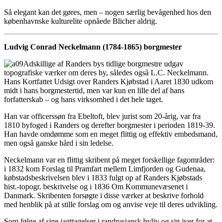
Så elegant kan det gøres, men – nogen særlig bevågenhed hos den
københavnske kulturelite opnåede Blicher aldrig.
Ludvig Conrad Neckelmann (1784-1865) borgmester
Adskillige af Randers bys tidlige borgmestre udgav
topografiske værker om deres by, således også L.C. Neckelmann.
Hans Kortfattet Udsigt over Randers Kjøbstad i Aaret 1830 udkom
midt i hans borgmestertid, men var kun en lille del af hans
forfatterskab – og hans virksomhed i det hele taget.
Han var officerssøn fra Ebeltoft, blev jurist som 20-årig, var fra
1810 byfoged i Randers og derefter borgmester i perioden 1819-39.
Han havde omdømme som en meget flittig og effektiv embedsmand,
men også ganske hård i sin ledelse.
Neckelmann var en flittig skribent på meget forskellige fagområder:
i 1832 kom Forslag til Pramfart mellem Limfjorden og Gudenaa,
købstadsbeskrivelsen blev i 1833 fulgt op af Randers Kjøbstads
hist.-topogr. beskrivelse og i 1836 Om Kommunevæsenet i
Danmark. Skribenten forsøgte i disse værker at beskrive forhold
med henblik på at stille forslag om og anvise veje til deres udvikling.
Som følge af sine iagttagelser i randrusiansk byliv og sin iver for at