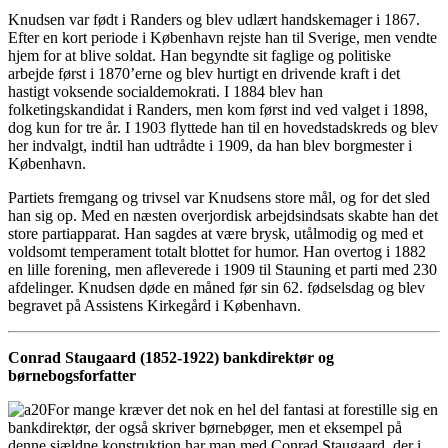
Knudsen var født i Randers og blev udlært handskemager i 1867.
Efter en kort periode i København rejste han til Sverige, men vendte
hjem for at blive soldat. Han begyndte sit faglige og politiske
arbejde først i 1870’erne og blev hurtigt en drivende kraft i det
hastigt voksende socialdemokrati. I 1884 blev han
folketingskandidat i Randers, men kom først ind ved valget i 1898,
dog kun for tre år. I 1903 flyttede han til en hovedstadskreds og blev
her indvalgt, indtil han udtrådte i 1909, da han blev borgmester i
København.
Partiets fremgang og trivsel var Knudsens store mål, og for det sled
han sig op. Med en næsten overjordisk arbejdsindsats skabte han det
store partiapparat. Han sagdes at være brysk, utålmodig og med et
voldsomt temperament totalt blottet for humor. Han overtog i 1882
en lille forening, men afleverede i 1909 til Stauning et parti med 230
afdelinger. Knudsen døde en måned før sin 62. fødselsdag og blev
begravet på Assistens Kirkegård i København.
Conrad Staugaard (1852-1922) bankdirektør og
børnebogsforfatter
For mange kræver det nok en hel del fantasi at forestille sig en
bankdirektør, der også skriver børnebøger, men et eksempel på
denne sjældne konstruktion har man med Conrad Staugaard, der i