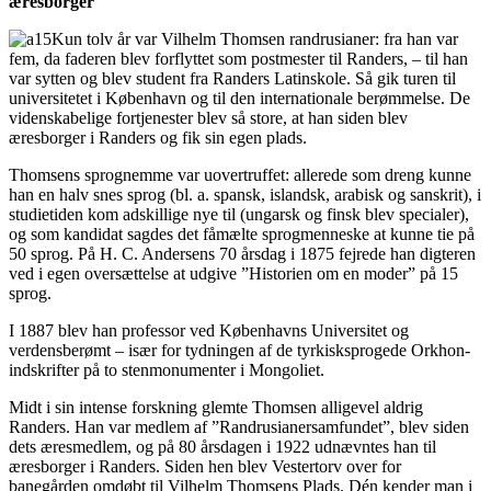
æresborger
Kun tolv år var Vilhelm Thomsen randrusianer: fra han var
fem, da faderen blev forflyttet som postmester til Randers, – til han
var sytten og blev student fra Randers Latinskole. Så gik turen til
universitetet i København og til den internationale berømmelse. De
videnskabelige fortjenester blev så store, at han siden blev
æresborger i Randers og fik sin egen plads.
Thomsens sprognemme var uovertruffet: allerede som dreng kunne
han en halv snes sprog (bl. a. spansk, islandsk, arabisk og sanskrit), i
studietiden kom adskillige nye til (ungarsk og finsk blev specialer),
og som kandidat sagdes det fåmælte sprogmenneske at kunne tie på
50 sprog. På H. C. Andersens 70 årsdag i 1875 fejrede han digteren
ved i egen oversættelse at udgive ”Historien om en moder” på 15
sprog.
I 1887 blev han professor ved Københavns Universitet og
verdensberømt – især for tydningen af de tyrkisksprogede Orkhon-
indskrifter på to stenmonumenter i Mongoliet.
Midt i sin intense forskning glemte Thomsen alligevel aldrig
Randers. Han var medlem af ”Randrusianersamfundet”, blev siden
dets æresmedlem, og på 80 årsdagen i 1922 udnævntes han til
æresborger i Randers. Siden hen blev Vestertorv over for
banegården omdøbt til Vilhelm Thomsens Plads. Dén kender man i