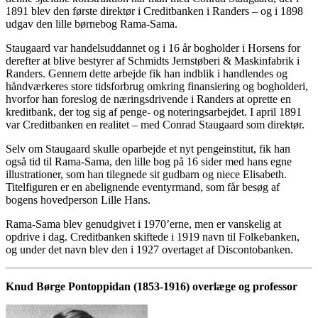
1891 blev den første direktør i Creditbanken i Randers – og i 1898
udgav den lille børnebog Rama-Sama.
Staugaard var handelsuddannet og i 16 år bogholder i Horsens for
derefter at blive bestyrer af Schmidts Jernstøberi & Maskinfabrik i
Randers. Gennem dette arbejde fik han indblik i handlendes og
håndværkeres store tidsforbrug omkring finansiering og bogholderi,
hvorfor han foreslog de næringsdrivende i Randers at oprette en
kreditbank, der tog sig af penge- og noteringsarbejdet. I april 1891
var Creditbanken en realitet – med Conrad Staugaard som direktør.
Selv om Staugaard skulle oparbejde et nyt pengeinstitut, fik han
også tid til Rama-Sama, den lille bog på 16 sider med hans egne
illustrationer, som han tilegnede sit gudbarn og niece Elisabeth.
Titelfiguren er en abelignende eventyrmand, som får besøg af
bogens hovedperson Lille Hans.
Rama-Sama blev genudgivet i 1970’erne, men er vanskelig at
opdrive i dag. Creditbanken skiftede i 1919 navn til Folkebanken,
og under det navn blev den i 1927 overtaget af Discontobanken.
Knud Børge Pontoppidan (1853-1916) overlæge og professor