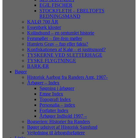
EGIL FISCHER
STOCKFLETH – EBELTOFTS
REDNINGSMAND
KALØ 700 ÅR
Essenbæk kloster
Kolindsund – en omtumlet historie
Femmøller – fire-fem møller
Hamlets Grav – fup eller fakta?
Konfiskationen af Kalø – et justitsmord?
TYSKERNE VED SLETTERHAGE
TYSKE FLYGTNINGE
BARKÆR
Bøger
Historisk Aarbog fra Randers Amt, 1907-
Årbøger – Index
Søgning i årbøger
Emne Index
Topografi Index
Personalia – index
Forfatter Index
Årbøger Indhold 1997 –
Bogserien: Historier fra Randers
Bøger udgivet af Historisk Samfund
Vejledning til årbogsforfattere