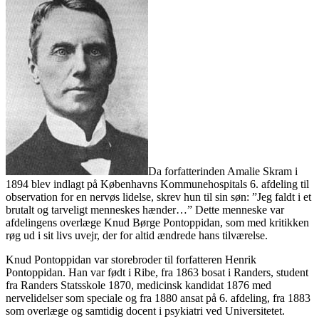
Da forfatterinden Amalie Skram i
1894 blev indlagt på Københavns Kommunehospitals 6. afdeling til
observation for en nervøs lidelse, skrev hun til sin søn: ”Jeg faldt i et
brutalt og tarveligt menneskes hænder…” Dette menneske var
afdelingens overlæge Knud Børge Pontoppidan, som med kritikken
røg ud i sit livs uvejr, der for altid ændrede hans tilværelse.
Knud Pontoppidan var storebroder til forfatteren Henrik
Pontoppidan. Han var født i Ribe, fra 1863 bosat i Randers, student
fra Randers Statsskole 1870, medicinsk kandidat 1876 med
nervelidelser som speciale og fra 1880 ansat på 6. afdeling, fra 1883
som overlæge og samtidig docent i psykiatri ved Universitetet.