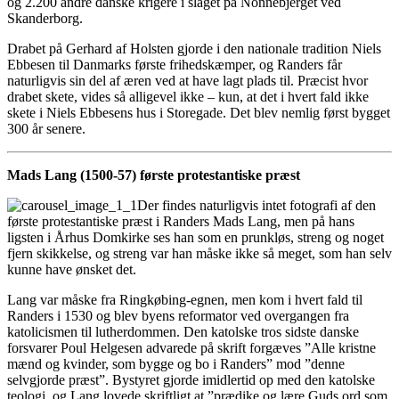
og 2.200 andre danske krigere i slaget på Nonnebjerget ved
Skanderborg.
Drabet på Gerhard af Holsten gjorde i den nationale tradition Niels
Ebbesen til Danmarks første frihedskæmper, og Randers får
naturligvis sin del af æren ved at have lagt plads til. Præcist hvor
drabet skete, vides så alligevel ikke – kun, at det i hvert fald ikke
skete i Niels Ebbesens hus i Storegade. Det blev nemlig først bygget
300 år senere.
Mads Lang (1500-57) første protestantiske præst
Der findes naturligvis intet fotografi af den
første protestantiske præst i Randers Mads Lang, men på hans
ligsten i Århus Domkirke ses han som en prunkløs, streng og noget
fjern skikkelse, og streng var han måske ikke så meget, som han selv
kunne have ønsket det.
Lang var måske fra Ringkøbing-egnen, men kom i hvert fald til
Randers i 1530 og blev byens reformator ved overgangen fra
katolicismen til lutherdommen. Den katolske tros sidste danske
forsvarer Poul Helgesen advarede på skrift forgæves ”Alle kristne
mænd og kvinder, som bygge og bo i Randers” mod ”denne
selvgjorde præst”. Bystyret gjorde imidlertid op med den katolske
teologi, og Lang lovede skriftligt at ”prædike og lære Guds ord som