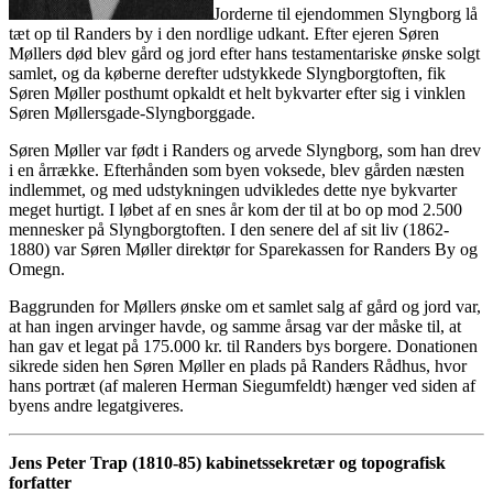
Jorderne til ejendommen Slyngborg lå
tæt op til Randers by i den nordlige udkant. Efter ejeren Søren
Møllers død blev gård og jord efter hans testamentariske ønske solgt
samlet, og da køberne derefter udstykkede Slyngborgtoften, fik
Søren Møller posthumt opkaldt et helt bykvarter efter sig i vinklen
Søren Møllersgade-Slyngborggade.
Søren Møller var født i Randers og arvede Slyngborg, som han drev
i en årrække. Efterhånden som byen voksede, blev gården næsten
indlemmet, og med udstykningen udvikledes dette nye bykvarter
meget hurtigt. I løbet af en snes år kom der til at bo op mod 2.500
mennesker på Slyngborgtoften. I den senere del af sit liv (1862-
1880) var Søren Møller direktør for Sparekassen for Randers By og
Omegn.
Baggrunden for Møllers ønske om et samlet salg af gård og jord var,
at han ingen arvinger havde, og samme årsag var der måske til, at
han gav et legat på 175.000 kr. til Randers bys borgere. Donationen
sikrede siden hen Søren Møller en plads på Randers Rådhus, hvor
hans portræt (af maleren Herman Siegumfeldt) hænger ved siden af
byens andre legatgiveres.
Jens Peter Trap (1810-85) kabinetssekretær og topografisk
forfatter