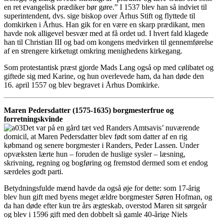
en ret evangelisk prædiker bør gøre.” I 1537 blev han så indviet til
superintendent, dvs. sige biskop over Århus Stift og flyttede til
domkirken i Århus. Han gik for en være en skarp prædikant, men
havde nok alligevel besvær med at få ordet ud. I hvert fald klagede
han til Christian III og bad om kongens medvirken til gennemførelse
af en strengere kirketugt omkring menighedens kirkegang.
Som protestantisk præst gjorde Mads Lang også op med cølibatet og
giftede sig med Karine, og hun overlevede ham, da han døde den
16. april 1557 og blev begravet i Århus Domkirke.
Maren Pedersdatter (1575-1635) borgmesterfrue og
forretningskvinde
Det var på en gård tæt ved Randers Amtsavis’ nuværende
domicil, at Maren Pedersdatter blev født som datter af en rig
købmand og senere borgmester i Randers, Peder Lassen. Under
opvæksten lærte hun – foruden de huslige sysler – læsning,
skrivning, regning og bogføring og fremstod dermed som et endog
særdeles godt parti.
Betydningsfulde mænd havde da også øje for dette: som 17-årig
blev hun gift med byens meget ældre borgmester Søren Hofman, og
da han døde efter kun tre års ægteskab, overstod Maren sit sørgeår
og blev i 1596 gift med den dobbelt så gamle 40-årige Niels