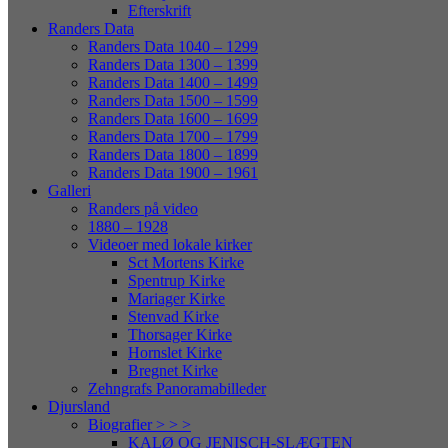
Efterskrift
Randers Data
Randers Data 1040 – 1299
Randers Data 1300 – 1399
Randers Data 1400 – 1499
Randers Data 1500 – 1599
Randers Data 1600 – 1699
Randers Data 1700 – 1799
Randers Data 1800 – 1899
Randers Data 1900 – 1961
Galleri
Randers på video
1880 – 1928
Videoer med lokale kirker
Sct Mortens Kirke
Spentrup Kirke
Mariager Kirke
Stenvad Kirke
Thorsager Kirke
Hornslet Kirke
Bregnet Kirke
Zehngrafs Panoramabilleder
Djursland
Biografier > > >
KALØ OG JENISCH-SLÆGTEN