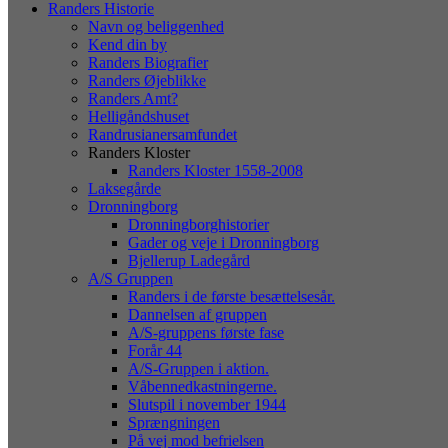
Randers Historie
Navn og beliggenhed
Kend din by
Randers Biografier
Randers Øjeblikke
Randers Amt?
Helligåndshuset
Randrusianersamfundet
Randers Kloster
Randers Kloster 1558-2008
Laksegårde
Dronningborg
Dronningborghistorier
Gader og veje i Dronningborg
Bjellerup Ladegård
A/S Gruppen
Randers i de første besættelsesår.
Dannelsen af gruppen
A/S-gruppens første fase
Forår 44
A/S-Gruppen i aktion.
Våbennedkastningerne.
Slutspil i november 1944
Sprængningen
På vej mod befrielsen