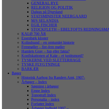
GENERAL RYE
RELIGION OG POLITIK
Dalgas på Djursland
STATSMINISTER NEERGAARD
M/S SELANDIA
EGIL FISCHER
STOCKFLETH – EBELTOFTS REDNINGSM
KALØ 700 ÅR
Essenbæk kloster
Kolindsund – en omtumlet historie
Femmøller – fire-fem møller
Hamlets Grav – fup eller fakta?
Konfiskationen af Kalø – et justitsmord?
TYSKERNE VED SLETTERHAGE
TYSKE FLYGTNINGE
BARKÆR
Bøger
Historisk Aarbog fra Randers Amt, 1907-
Årbøger – Index
Søgning i årbøger
Emne Index
Topografi Index
Personalia – index
Forfatter Index
Årbøger Indhold 1997 –