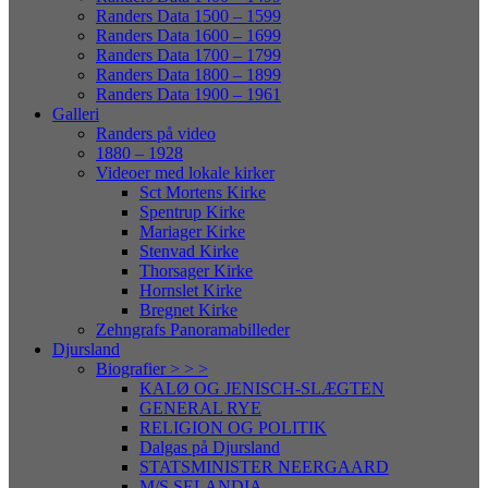
Randers Data 1500 – 1599
Randers Data 1600 – 1699
Randers Data 1700 – 1799
Randers Data 1800 – 1899
Randers Data 1900 – 1961
Galleri
Randers på video
1880 – 1928
Videoer med lokale kirker
Sct Mortens Kirke
Spentrup Kirke
Mariager Kirke
Stenvad Kirke
Thorsager Kirke
Hornslet Kirke
Bregnet Kirke
Zehngrafs Panoramabilleder
Djursland
Biografier > > >
KALØ OG JENISCH-SLÆGTEN
GENERAL RYE
RELIGION OG POLITIK
Dalgas på Djursland
STATSMINISTER NEERGAARD
M/S SELANDIA