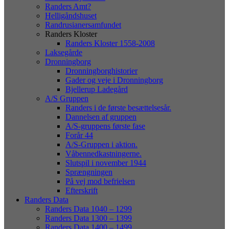
Randers Amt?
Helligåndshuset
Randrusianersamfundet
Randers Kloster
Randers Kloster 1558-2008
Laksegårde
Dronningborg
Dronningborghistorier
Gader og veje i Dronningborg
Bjellerup Ladegård
A/S Gruppen
Randers i de første besættelsesår.
Dannelsen af gruppen
A/S-gruppens første fase
Forår 44
A/S-Gruppen i aktion.
Våbennedkastningerne.
Slutspil i november 1944
Sprængningen
På vej mod befrielsen
Efterskrift
Randers Data
Randers Data 1040 – 1299
Randers Data 1300 – 1399
Randers Data 1400 – 1499