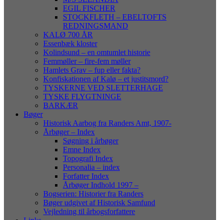
EGIL FISCHER
STOCKFLETH – EBELTOFTS
REDNINGSMAND
KALØ 700 ÅR
Essenbæk kloster
Kolindsund – en omtumlet historie
Femmøller – fire-fem møller
Hamlets Grav – fup eller fakta?
Konfiskationen af Kalø – et justitsmord?
TYSKERNE VED SLETTERHAGE
TYSKE FLYGTNINGE
BARKÆR
Bøger
Historisk Aarbog fra Randers Amt, 1907-
Årbøger – Index
Søgning i årbøger
Emne Index
Topografi Index
Personalia – index
Forfatter Index
Årbøger Indhold 1997 –
Bogserien: Historier fra Randers
Bøger udgivet af Historisk Samfund
Vejledning til årbogsforfattere