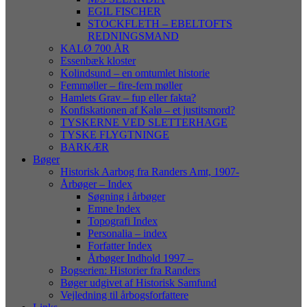
EGIL FISCHER
STOCKFLETH – EBELTOFTS
REDNINGSMAND
KALØ 700 ÅR
Essenbæk kloster
Kolindsund – en omtumlet historie
Femmøller – fire-fem møller
Hamlets Grav – fup eller fakta?
Konfiskationen af Kalø – et justitsmord?
TYSKERNE VED SLETTERHAGE
TYSKE FLYGTNINGE
BARKÆR
Bøger
Historisk Aarbog fra Randers Amt, 1907-
Årbøger – Index
Søgning i årbøger
Emne Index
Topografi Index
Personalia – index
Forfatter Index
Årbøger Indhold 1997 –
Bogserien: Historier fra Randers
Bøger udgivet af Historisk Samfund
Vejledning til årbogsforfattere