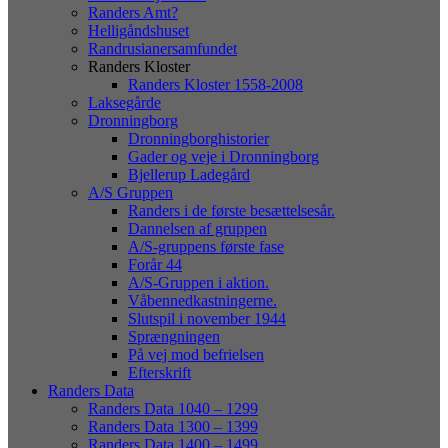
Randers Amt?
Helligåndshuset
Randrusianersamfundet
Randers Kloster
Randers Kloster 1558-2008
Laksegårde
Dronningborg
Dronningborghistorier
Gader og veje i Dronningborg
Bjellerup Ladegård
A/S Gruppen
Randers i de første besættelsesår.
Dannelsen af gruppen
A/S-gruppens første fase
Forår 44
A/S-Gruppen i aktion.
Våbennedkastningerne.
Slutspil i november 1944
Sprængningen
På vej mod befrielsen
Efterskrift
Randers Data
Randers Data 1040 – 1299
Randers Data 1300 – 1399
Randers Data 1400 – 1499