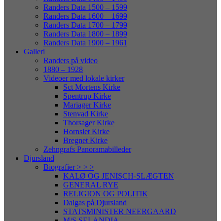
Randers Data 1500 – 1599
Randers Data 1600 – 1699
Randers Data 1700 – 1799
Randers Data 1800 – 1899
Randers Data 1900 – 1961
Galleri
Randers på video
1880 – 1928
Videoer med lokale kirker
Sct Mortens Kirke
Spentrup Kirke
Mariager Kirke
Stenvad Kirke
Thorsager Kirke
Hornslet Kirke
Bregnet Kirke
Zehngrafs Panoramabilleder
Djursland
Biografier > > >
KALØ OG JENISCH-SLÆGTEN
GENERAL RYE
RELIGION OG POLITIK
Dalgas på Djursland
STATSMINISTER NEERGAARD
M/S SELANDIA